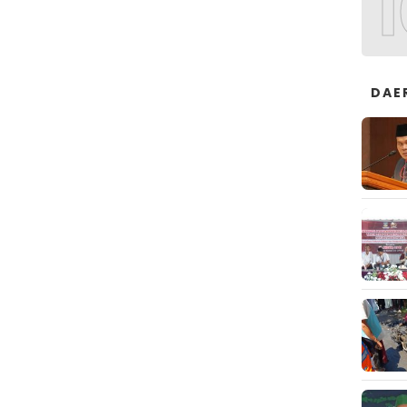
1
DAE