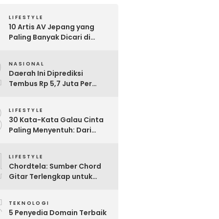
LIFESTYLE
10 Artis AV Jepang yang
Paling Banyak Dicari di
Google, Nomor 3 Bikin
2
Kaget!
NASIONAL
Daerah Ini Diprediksi
Tembus Rp 5,7 Juta Per
Bulan, Pemerintah Terapkan
3
Formula Baru Penetapan
LIFESTYLE
Upah Minimum 2026
30 Kata-Kata Galau Cinta
Paling Menyentuh: Dari
Patah Hati hingga
4
Friendzone
LIFESTYLE
Chordtela: Sumber Chord
Gitar Terlengkap untuk
Pecinta Musik di Indonesia
5
TEKNOLOGI
5 Penyedia Domain Terbaik