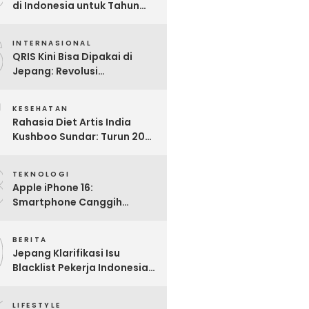
di Indonesia untuk Tahun
2025: Mana yang Paling
6
Worth It?
INTERNASIONAL
QRIS Kini Bisa Dipakai di
Jepang: Revolusi
Pembayaran Digital RI
7
Mendunia
KESEHATAN
Rahasia Diet Artis India
Kushboo Sundar: Turun 20
Kg dan Tampil Awet Muda di
8
Usia 50-an
TEKNOLOGI
Apple iPhone 16:
Smartphone Canggih
dengan Performa Super di
9
2024
BERITA
Jepang Klarifikasi Isu
Blacklist Pekerja Indonesia,
Apa Fakta Sebenarnya?
LIFESTYLE