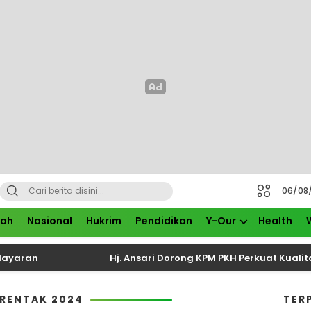
06/08
rah
Nasional
Hukrim
Pendidikan
Y-Our
Health
ran
Hj. Ansari Dorong KPM PKH Perkuat Kualitas K
ERENTAK 2024
TER