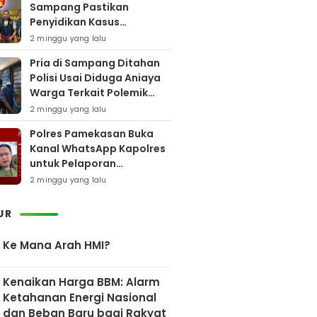
Sampang Pastikan
Penyidikan Kasus
Rudapaksa Anak Berjalan
2 minggu yang lalu
Sesuai Fakta Hukum
Pria di Sampang Ditahan
Polisi Usai Diduga Aniaya
Warga Terkait Polemik
Bansos
2 minggu yang lalu
Polres Pamekasan Buka
Kanal WhatsApp Kapolres
untuk Pelaporan
Keberadaan DPO AEF
2 minggu yang lalu
UR
Ke Mana Arah HMI?
Kenaikan Harga BBM: Alarm
Ketahanan Energi Nasional
dan Beban Baru bagi Rakyat