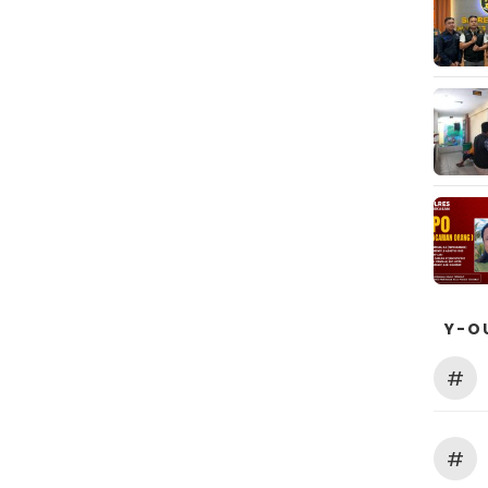
Y-O
#
#