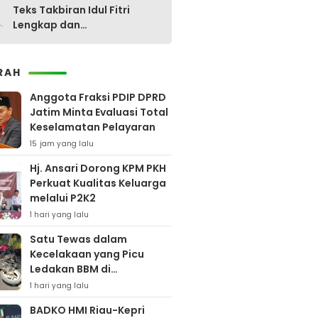
0
Teks Takbiran Idul Fitri
Lengkap dan
Terjemahannya
RAH
Anggota Fraksi PDIP DPRD
Jatim Minta Evaluasi Total
Keselamatan Pelayaran
15 jam yang lalu
Hj. Ansari Dorong KPM PKH
Perkuat Kualitas Keluarga
melalui P2K2
1 hari yang lalu
Satu Tewas dalam
Kecelakaan yang Picu
Ledakan BBM di
Pamekasan
1 hari yang lalu
BADKO HMI Riau-Kepri