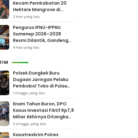
Kecam Pembabatan 20
Hektare Mangrove di
Bengkalis
2 hari yang lalu
Pengurus IPNU-IPPNU
Sumenep 2026–2028
Resmi Dilantik, Gandeng
Kampus Lewat Program
4 hari yang lalu
Beasiswa
RIM
Polsek Dungkek Buru
Dugaan Jaringan Pelaku
Pembobol Toko di Pulau
Gili Iyang
1 minggu yang lalu
Enam Tahun Buron, DPO
Kasus Investasi Fiktif Rp7,8
Miliar Akhirnya Ditangkap
Polres Pamekasan
2 minggu yang lalu
Kasatreskrim Polres