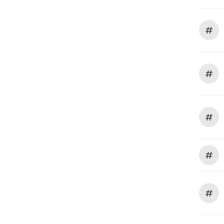
#
#
#
#
#