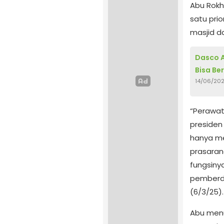
Abu Rokh
satu pri
masjid d
Dasco A
Bisa Be
14/06/20
“Perawat
presiden 
hanya m
prasaran
fungsiny
pemberda
(6/3/25).
Abu menu