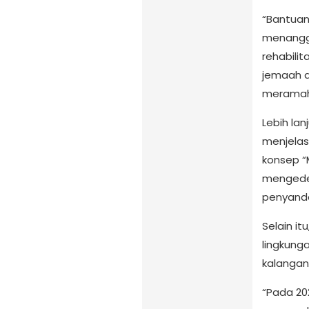
“Bantuan 
menangg
rehabili
jemaah 
meramahk
Lebih lan
menjelas
konsep “
mengedep
penyandan
Selain it
lingkung
kalangan
“Pada 20