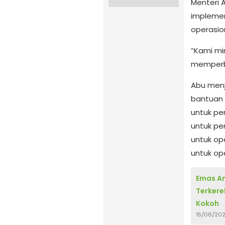
Menteri 
implement
operasion
“Kami m
memperba
Abu menj
bantuan 
untuk pe
untuk pe
untuk ope
untuk op
Emas An
Terkere
Kokoh
15/06/20