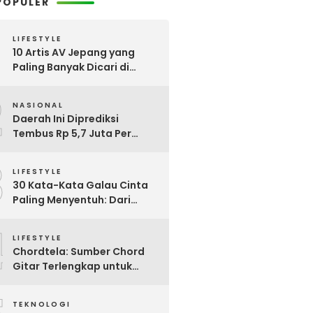
POPULER
LIFESTYLE
10 Artis AV Jepang yang
Paling Banyak Dicari di
Google, Nomor 3 Bikin
2
Kaget!
NASIONAL
Daerah Ini Diprediksi
Tembus Rp 5,7 Juta Per
Bulan, Pemerintah Terapkan
3
Formula Baru Penetapan
LIFESTYLE
Upah Minimum 2026
30 Kata-Kata Galau Cinta
Paling Menyentuh: Dari
Patah Hati hingga
4
Friendzone
LIFESTYLE
Chordtela: Sumber Chord
Gitar Terlengkap untuk
Pecinta Musik di Indonesia
TEKNOLOGI