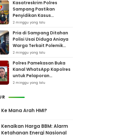
Kasatreskrim Polres
Sampang Pastikan
Penyidikan Kasus
Rudapaksa Anak Berjalan
2 minggu yang lalu
Sesuai Fakta Hukum
Pria di Sampang Ditahan
Polisi Usai Diduga Aniaya
Warga Terkait Polemik
Bansos
2 minggu yang lalu
Polres Pamekasan Buka
Kanal WhatsApp Kapolres
untuk Pelaporan
Keberadaan DPO AEF
2 minggu yang lalu
UR
Ke Mana Arah HMI?
Kenaikan Harga BBM: Alarm
Ketahanan Energi Nasional