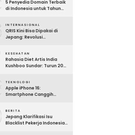
5
5 Penyedia Domain Terbaik
di Indonesia untuk Tahun
2025: Mana yang Paling
6
Worth It?
INTERNASIONAL
QRIS Kini Bisa Dipakai di
Jepang: Revolusi
Pembayaran Digital RI
7
Mendunia
KESEHATAN
Rahasia Diet Artis India
Kushboo Sundar: Turun 20
Kg dan Tampil Awet Muda di
8
Usia 50-an
TEKNOLOGI
Apple iPhone 16:
Smartphone Canggih
dengan Performa Super di
9
2024
BERITA
Jepang Klarifikasi Isu
Blacklist Pekerja Indonesia,
Apa Fakta Sebenarnya?