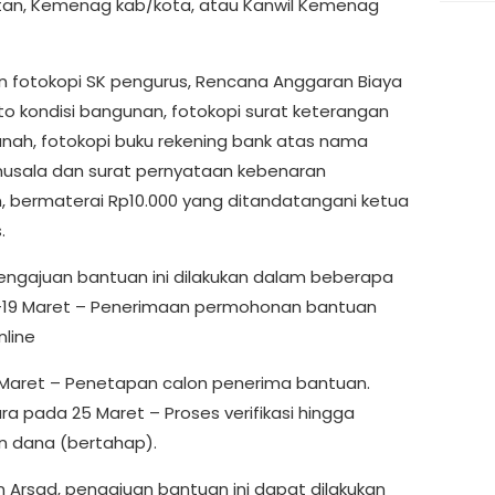
an, Kemenag kab/kota, atau Kanwil Kemenag
 fotokopi SK pengurus, Rencana Anggaran Biaya
oto kondisi bangunan, fotokopi surat keterangan
anah, fotokopi buku rekening bank atas nama
usala dan surat pernyataan kebenaran
 bermaterai Rp10.000 yang ditandatangani ketua
.
engajuan bantuan ini dilakukan dalam beberapa
-19 Maret – Penerimaan permohonan bantuan
nline
Maret – Penetapan calon penerima bantuan.
a pada 25 Maret – Proses verifikasi hingga
n dana (bertahap).
n Arsad, pengajuan bantuan ini dapat dilakukan