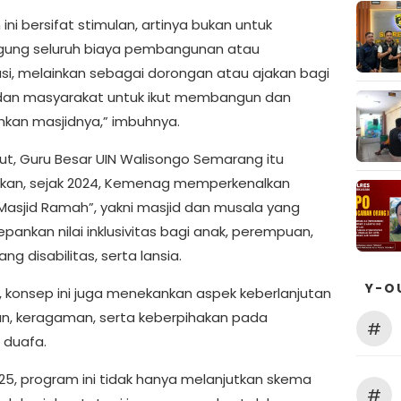
ini bersifat stimulan, artinya bukan untuk
ung seluruh biaya pembangunan atau
tasi, melainkan sebagai dorongan atau ajakan bagi
dan masyarakat untuk ikut membangun dan
an masjidnya,” imbuhnya.
jut, Guru Besar UIN Walisongo Semarang itu
kan, sejak 2024, Kemenag memperkenalkan
Masjid Ramah”, yakni masjid dan musala yang
ankan nilai inklusivitas bagi anak, perempuan,
g disabilitas, serta lansia.
Y-O
u, konsep ini juga menekankan aspek keberlanjutan
an, keragaman, serta keberpihakan pada
#
 duafa.
25, program ini tidak hanya melanjutkan skema
#