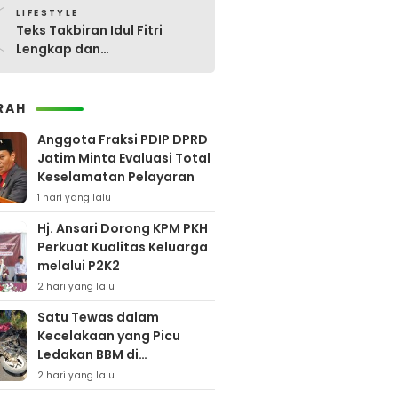
0
LIFESTYLE
Teks Takbiran Idul Fitri
Lengkap dan
Terjemahannya
RAH
Anggota Fraksi PDIP DPRD
Jatim Minta Evaluasi Total
Keselamatan Pelayaran
1 hari yang lalu
Hj. Ansari Dorong KPM PKH
Perkuat Kualitas Keluarga
melalui P2K2
2 hari yang lalu
Satu Tewas dalam
Kecelakaan yang Picu
Ledakan BBM di
Pamekasan
2 hari yang lalu