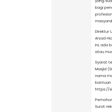
yang sud
bagi pen
profesio
masyarak
Direktur
Arsad Hi
ini, ada
atau mus
Syarat te
Masjid (
nama mas
bantuan 
https://
Pemohon
Surat re