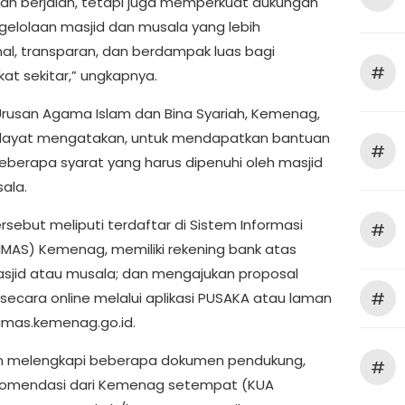
ah berjalan, tetapi juga memperkuat dukungan
gelolaan masjid dan musala yang lebih
nal, transparan, dan berdampak luas bagi
#
at sekitar,” ungkapnya.
 Urusan Agama Islam dan Bina Syariah, Kemenag,
dayat mengatakan, untuk mendapatkan bantuan
#
 beberapa syarat yang harus dipenuhi oleh masjid
ala.
rsebut meliputi terdaftar di Sistem Informasi
#
SIMAS) Kemenag, memiliki rekening bank atas
jid atau musala; dan mengajukan proposal
#
secara online melalui aplikasi PUSAKA atau laman
simas.kemenag.go.id.
 melengkapi beberapa dokumen pendukung,
#
komendasi dari Kemenag setempat (KUA