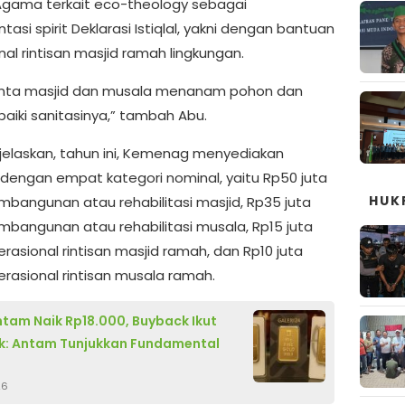
Agama terkait eco-theology sebagai
asi spirit Deklarasi Istiqlal, yakni dengan bantuan
al rintisan masjid ramah lingkungan.
inta masjid dan musala menanam pohon dan
iki sanitasinya,” tambah Abu.
elaskan, tahun ini, Kemenag menyediakan
dengan empat kategori nominal, yaitu Rp50 juta
HUK
mbangunan atau rehabilitasi masjid, Rp35 juta
mbangunan atau rehabilitasi musala, Rp15 juta
rasional rintisan masjid ramah, dan Rp10 juta
erasional rintisan musala ramah.
tam Naik Rp18.000, Buyback Ikut
k: Antam Tunjukkan Fundamental
26