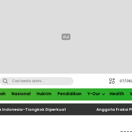
07/08
rah
Nasional
Hukrim
Pendidikan
Y-Our
Health
sia-Tiongkok Diperkuat
Anggota Fraksi PDIP DPR