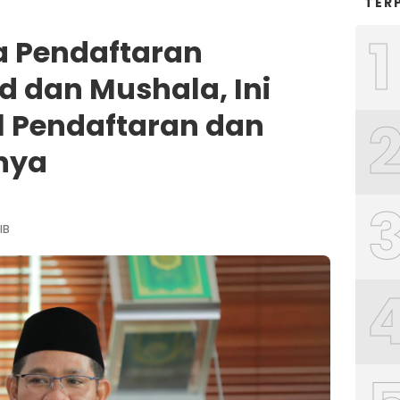
TER
1
 Pendaftaran
d dan Mushala, Ini
l Pendaftaran dan
inya
IB