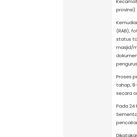
Kecamat
provinsi)
Kemudian
(RAB), f
status t
masjid/m
dokumen,
pengurus
Proses p
tahap, 8
secara o
Pada 24 
Sementar
pencaira
Dikataka