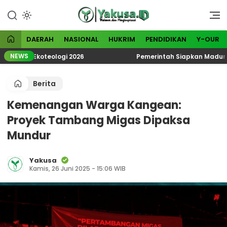
Lewati
ke
Visioner dan Menginspirasi
Yakusa
konten
DAERAH
NASIONAL
HUKRIM
PENDIDIKAN
Y-OUR
NEWS
tik Ekoteologi 2026
Pemerintah Siapkan Madura Jadi
Berita
Kemenangan Warga Kangean:
Proyek Tambang Migas Dipaksa
Mundur
Yakusa
Kamis, 26 Juni 2025 - 15:06 WIB