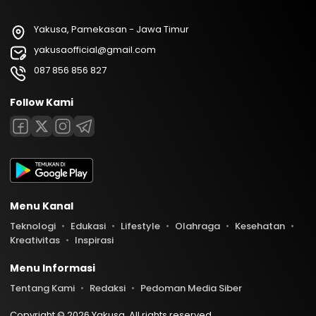
Yakusa, Pamekasan - Jawa Timur
yakusaofficial@gmail.com
087 856 856 827
Follow Kami
Menu Kanal
Teknologi
Edukasi
Lifestyle
Olahraga
Kesehatan
Kreativitas
Inspirasi
Menu Informasi
Tentang Kami
Redaksi
Pedoman Media Siber
Copyright © 2026 Yakusa. All rights reserved.