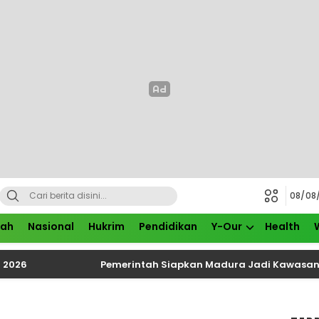
08/08
rah
Nasional
Hukrim
Pendidikan
Y-Our
Health
Pemerintah Siapkan Madura Jadi Kawasan Industri Bar