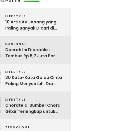
POPULER
LIFESTYLE
10 Artis AV Jepang yang
Paling Banyak Dicari di
Google, Nomor 3 Bikin
2
Kaget!
NASIONAL
Daerah Ini Diprediksi
Tembus Rp 5,7 Juta Per
Bulan, Pemerintah Terapkan
3
Formula Baru Penetapan
LIFESTYLE
Upah Minimum 2026
30 Kata-Kata Galau Cinta
Paling Menyentuh: Dari
Patah Hati hingga
4
Friendzone
LIFESTYLE
Chordtela: Sumber Chord
Gitar Terlengkap untuk
Pecinta Musik di Indonesia
TEKNOLOGI