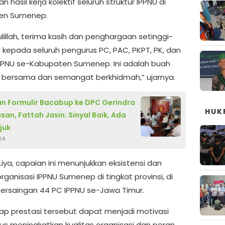
 hasil kerja kolektif seluruh struktur IPPNU di
en Sumenep.
lillah, terima kasih dan penghargaan setinggi-
a kepada seluruh pengurus PC, PAC, PKPT, PK, dan
PNU se-Kabupaten Sumenep. Ini adalah buah
ja bersama dan semangat berkhidmah,” ujarnya.
n Formulir Bacabup ke DPC Gerindra
HUK
an, Fattah Jasin: Sinyal Baik, Ada
juk
24
iya, capaian ini menunjukkan eksistensi dan
organisasi IPPNU Sumenep di tingkat provinsi, di
ersaingan 44 PC IPPNU se-Jawa Timur.
rap prestasi tersebut dapat menjadi motivasi
rus meningkatkan kualitas organisasi dan peran