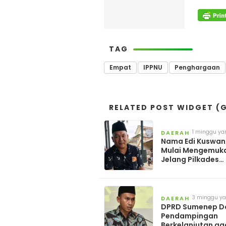
TAG
Empat
IPPNU
Penghargaan
RELATED POST WIDGET (G
1 minggu ya
DAERAH
Nama Edi Kuswan
Mulai Mengemuk
Jelang Pilkades
Lembung Timur 2
3 minggu ya
DAERAH
DPRD Sumenep D
Pendampingan
Berkelanjutan ag