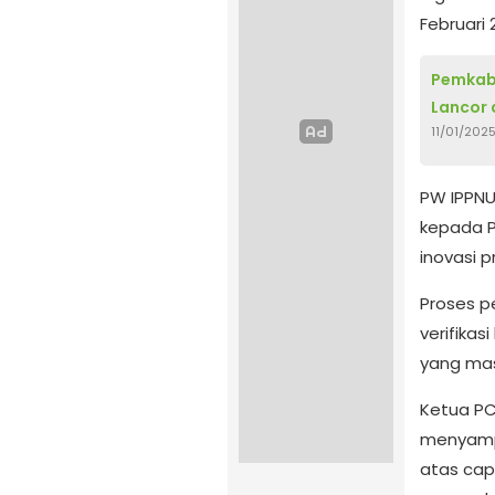
Februari 
Pemkab
Lancor 
11/01/202
PW IPPNU
kepada P
inovasi p
Proses pe
verifika
yang mas
Ketua PC
menyampa
atas cap