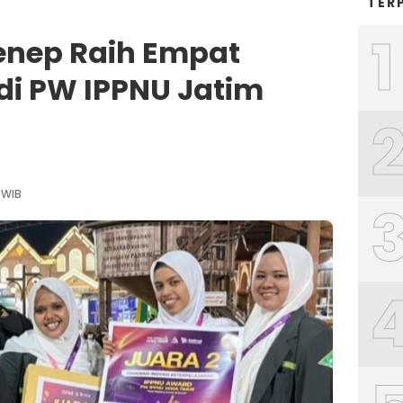
TER
1
enep Raih Empat
i PW IPPNU Jatim
5 WIB