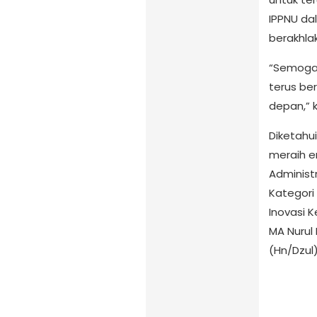
IPPNU dal
berakhla
“Semoga 
terus be
depan,” 
Diketahu
meraih e
Administr
Kategori 
Inovasi K
MA Nurul
(Hn/Dzul