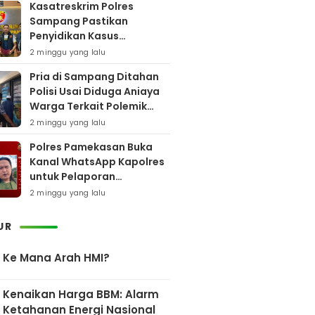
Kasatreskrim Polres
Sampang Pastikan
Penyidikan Kasus
Rudapaksa Anak Berjalan
2 minggu yang lalu
Sesuai Fakta Hukum
Pria di Sampang Ditahan
Polisi Usai Diduga Aniaya
Warga Terkait Polemik
Bansos
2 minggu yang lalu
Polres Pamekasan Buka
Kanal WhatsApp Kapolres
untuk Pelaporan
Keberadaan DPO AEF
2 minggu yang lalu
UR
Ke Mana Arah HMI?
Kenaikan Harga BBM: Alarm
Ketahanan Energi Nasional