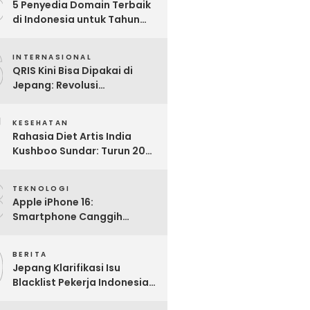
5
5 Penyedia Domain Terbaik
di Indonesia untuk Tahun
2025: Mana yang Paling
6
Worth It?
INTERNASIONAL
QRIS Kini Bisa Dipakai di
Jepang: Revolusi
Pembayaran Digital RI
7
Mendunia
KESEHATAN
Rahasia Diet Artis India
Kushboo Sundar: Turun 20
Kg dan Tampil Awet Muda di
8
Usia 50-an
TEKNOLOGI
Apple iPhone 16:
Smartphone Canggih
dengan Performa Super di
9
2024
BERITA
Jepang Klarifikasi Isu
Blacklist Pekerja Indonesia,
Apa Fakta Sebenarnya?