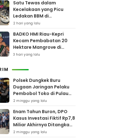
Satu Tewas dalam
Kecelakaan yang Picu
Ledakan BBM di
Pamekasan
2 hari yang lalu
BADKO HMI Riau-Kepri
Kecam Pembabatan 20
Hektare Mangrove di
Bengkalis
3 hari yang lalu
RIM
Polsek Dungkek Buru
Dugaan Jaringan Pelaku
Pembobol Toko di Pulau
Gili Iyang
2 minggu yang lalu
Enam Tahun Buron, DPO
Kasus Investasi Fiktif Rp7,8
Miliar Akhirnya Ditangkap
Polres Pamekasan
2 minggu yang lalu