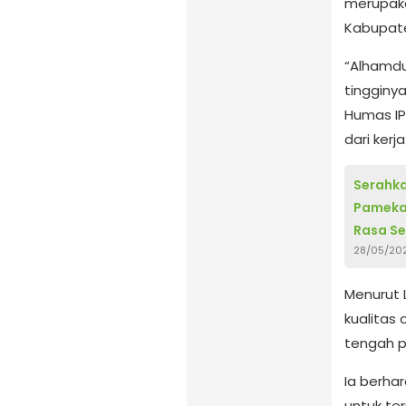
merupakan
Kabupat
“Alhamdu
tingginy
Humas IP
dari ker
Serahka
Pamekas
Rasa Se
28/05/20
Menurut L
kualitas 
tengah p
Ia berha
untuk te