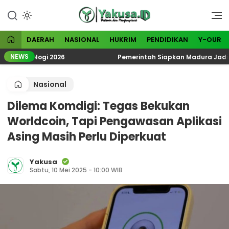
Lewati
ke
Visioner dan Menginspirasi
Yakusa
konten
DAERAH
NASIONAL
HUKRIM
PENDIDIKAN
Y-OUR
NEWS
koteologi 2026
Pemerintah Siapkan Madura Jadi Kawas
Nasional
Dilema Komdigi: Tegas Bekukan
Worldcoin, Tapi Pengawasan Aplikasi
Asing Masih Perlu Diperkuat
Yakusa
Sabtu, 10 Mei 2025 - 10:00 WIB