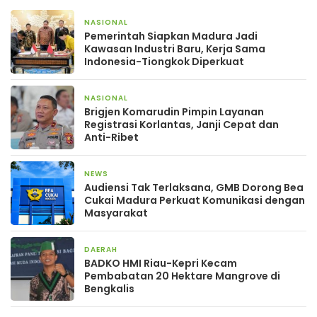
NASIONAL
2 hari yang lalu
Pemerintah Siapkan Madura Jadi
Kawasan Industri Baru, Kerja Sama
Indonesia-Tiongkok Diperkuat
NASIONAL
4 hari yang lalu
Brigjen Komarudin Pimpin Layanan
Registrasi Korlantas, Janji Cepat dan
Anti-Ribet
NEWS
4 hari yang lalu
Audiensi Tak Terlaksana, GMB Dorong Bea
Cukai Madura Perkuat Komunikasi dengan
Masyarakat
DAERAH
4 hari yang lalu
BADKO HMI Riau-Kepri Kecam
Pembabatan 20 Hektare Mangrove di
Bengkalis