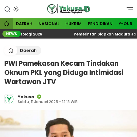
Lewati
ke
Visioner dan Menginspirasi
Yakusa
konten
DAERAH
NASIONAL
HUKRIM
PENDIDIKAN
Y-OUR
NEWS
Ekoteologi 2026
Pemerintah Siapkan Madura Jadi Kawa
Daerah
PWI Pamekasan Kecam Tindakan
Oknum PKL yang Diduga Intimidasi
Wartawan JTV
Yakusa
Sabtu, 11 Januari 2025 - 12:13 WIB