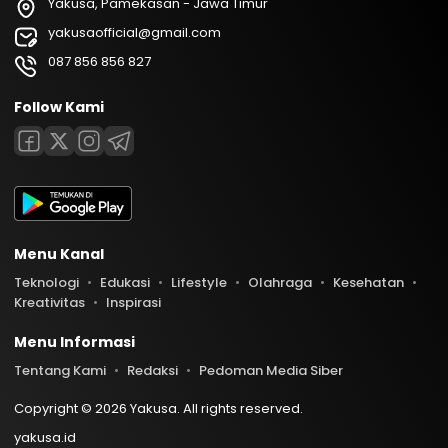
Yakusa, Pamekasan - Jawa Timur
yakusaofficial@gmail.com
087 856 856 827
Follow Kami
Menu Kanal
Teknologi
Edukasi
Lifestyle
Olahraga
Kesehatan
Kreativitas
Inspirasi
Menu Informasi
Tentang Kami
Redaksi
Pedoman Media Siber
Copyright © 2026 Yakusa. All rights reserved.
yakusa.id