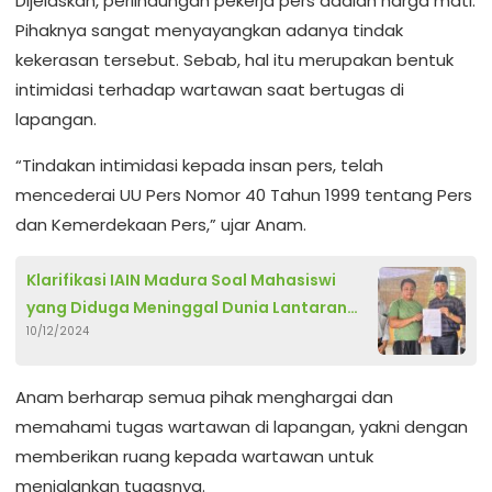
Dijelaskan, perlindungan pekerja pers adalah harga mati.
Pihaknya sangat menyayangkan adanya tindak
kekerasan tersebut. Sebab, hal itu merupakan bentuk
intimidasi terhadap wartawan saat bertugas di
lapangan.
“Tindakan intimidasi kepada insan pers, telah
mencederai UU Pers Nomor 40 Tahun 1999 tentang Pers
dan Kemerdekaan Pers,” ujar Anam.
Klarifikasi IAIN Madura Soal Mahasiswi
yang Diduga Meninggal Dunia Lantaran
10/12/2024
Sulit Urus Skripsi
Anam berharap semua pihak menghargai dan
memahami tugas wartawan di lapangan, yakni dengan
memberikan ruang kepada wartawan untuk
menjalankan tugasnya.