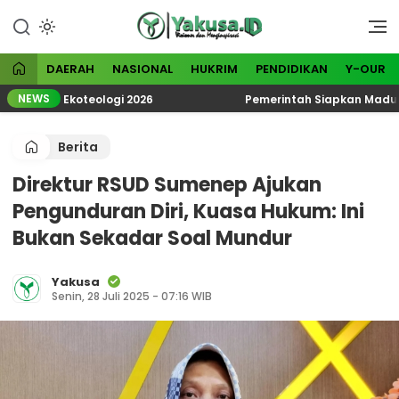
Lewati
ke
Visioner dan Menginspirasi
Yakusa
konten
DAERAH
NASIONAL
HUKRIM
PENDIDIKAN
Y-OUR
NEWS
atik Ekoteologi 2026
Pemerintah Siapkan Madura Jadi
Berita
Direktur RSUD Sumenep Ajukan
Pengunduran Diri, Kuasa Hukum: Ini
Bukan Sekadar Soal Mundur
Yakusa
Senin, 28 Juli 2025 - 07:16 WIB