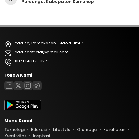
Parsanga, Kabupaten Sumenep
Yakusa, Pamekasan - Jawa Timur
yakusaofficial@gmail.com
087 856 856 827
Follow Kami
Menu Kanal
Teknologi
Edukasi
Lifestyle
Olahraga
Kesehatan
Kreativitas
Inspirasi