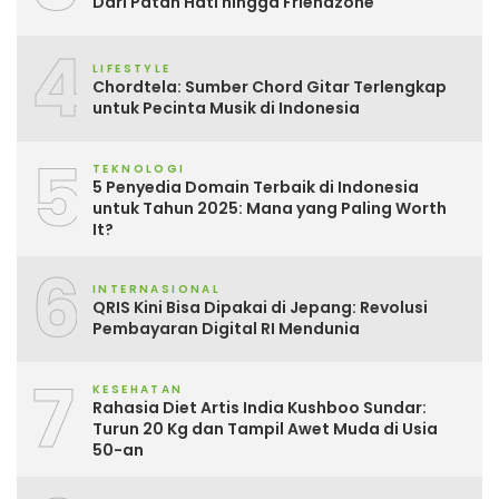
Dari Patah Hati hingga Friendzone
4
LIFESTYLE
Chordtela: Sumber Chord Gitar Terlengkap
untuk Pecinta Musik di Indonesia
5
TEKNOLOGI
5 Penyedia Domain Terbaik di Indonesia
untuk Tahun 2025: Mana yang Paling Worth
It?
6
INTERNASIONAL
QRIS Kini Bisa Dipakai di Jepang: Revolusi
Pembayaran Digital RI Mendunia
7
KESEHATAN
Rahasia Diet Artis India Kushboo Sundar:
Turun 20 Kg dan Tampil Awet Muda di Usia
50-an