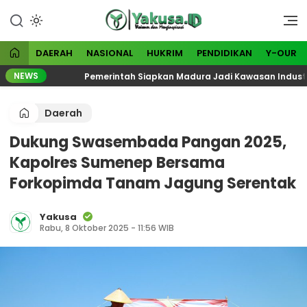
Lewati
ke
Visioner dan Menginspirasi
Yakusa
konten
DAERAH
NASIONAL
HUKRIM
PENDIDIKAN
Y-OUR
NEWS
Pemerintah Siapkan Madura Jadi Kawasan Industri Bar
Daerah
Dukung Swasembada Pangan 2025,
Kapolres Sumenep Bersama
Forkopimda Tanam Jagung Serentak
Yakusa
Rabu, 8 Oktober 2025 - 11:56 WIB