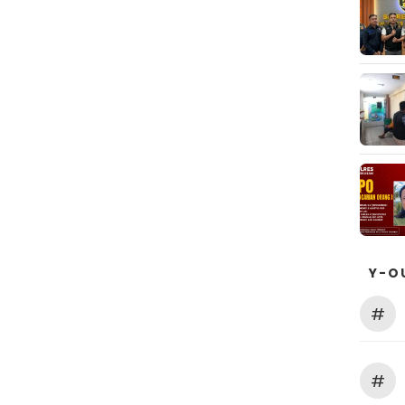
Y-O
#
#