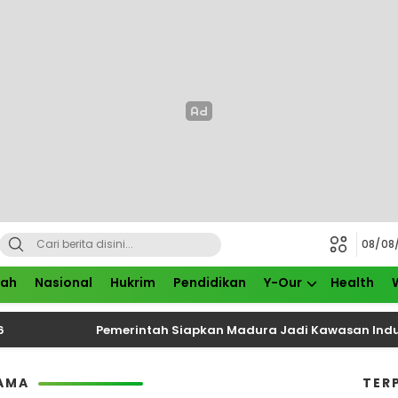
08/08
rah
Nasional
Hukrim
Pendidikan
Y-Our
Health
Pemerintah Siapkan Madura Jadi Kawasan Industri B
AMA
TER