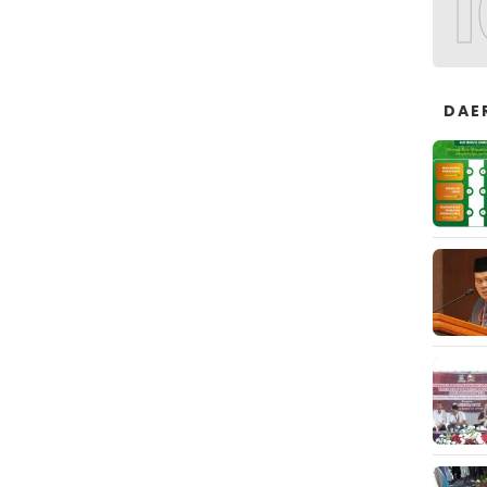
1
DAE