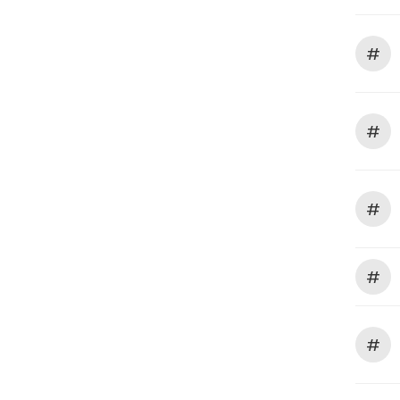
#
#
#
#
#