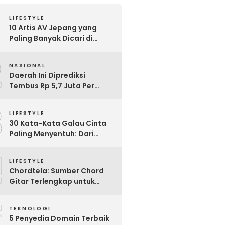
LIFESTYLE
10 Artis AV Jepang yang
Paling Banyak Dicari di
Google, Nomor 3 Bikin
2
Kaget!
NASIONAL
Daerah Ini Diprediksi
Tembus Rp 5,7 Juta Per
Bulan, Pemerintah Terapkan
3
Formula Baru Penetapan
LIFESTYLE
Upah Minimum 2026
30 Kata-Kata Galau Cinta
Paling Menyentuh: Dari
Patah Hati hingga
4
Friendzone
LIFESTYLE
Chordtela: Sumber Chord
Gitar Terlengkap untuk
Pecinta Musik di Indonesia
5
TEKNOLOGI
5 Penyedia Domain Terbaik