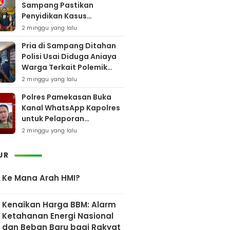
Sampang Pastikan
Penyidikan Kasus
Rudapaksa Anak Berjalan
2 minggu yang lalu
Sesuai Fakta Hukum
Pria di Sampang Ditahan
Polisi Usai Diduga Aniaya
Warga Terkait Polemik
Bansos
2 minggu yang lalu
Polres Pamekasan Buka
Kanal WhatsApp Kapolres
untuk Pelaporan
Keberadaan DPO AEF
2 minggu yang lalu
UR
Ke Mana Arah HMI?
Kenaikan Harga BBM: Alarm
Ketahanan Energi Nasional
dan Beban Baru bagi Rakyat