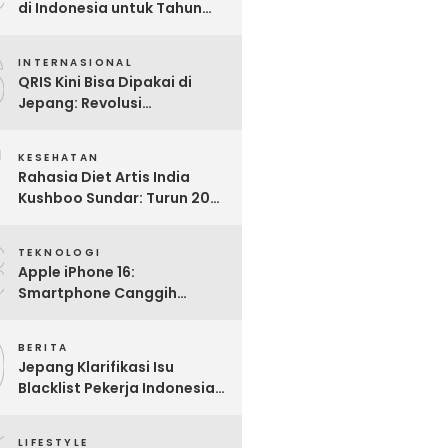
di Indonesia untuk Tahun
2025: Mana yang Paling
6
Worth It?
INTERNASIONAL
QRIS Kini Bisa Dipakai di
Jepang: Revolusi
Pembayaran Digital RI
7
Mendunia
KESEHATAN
Rahasia Diet Artis India
Kushboo Sundar: Turun 20
Kg dan Tampil Awet Muda di
8
Usia 50-an
TEKNOLOGI
Apple iPhone 16:
Smartphone Canggih
dengan Performa Super di
9
2024
BERITA
Jepang Klarifikasi Isu
Blacklist Pekerja Indonesia,
Apa Fakta Sebenarnya?
LIFESTYLE