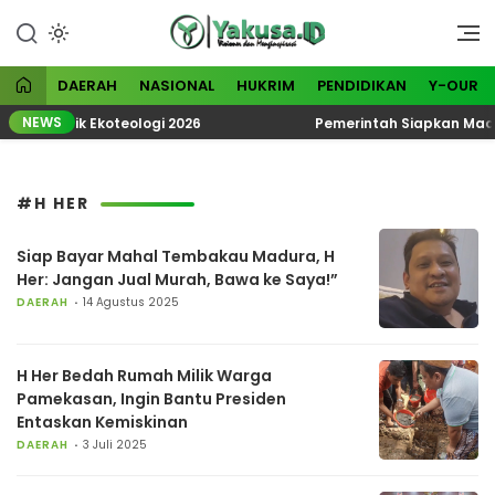
Lewati
ke
Visioner dan Menginspirasi
Yakusa
konten
DAERAH
NASIONAL
HUKRIM
PENDIDIKAN
Y-OUR
NEWS
 Tematik Ekoteologi 2026
Pemerintah Siapkan Madura 
#H HER
Siap Bayar Mahal Tembakau Madura, H
Her: Jangan Jual Murah, Bawa ke Saya!”
DAERAH
14 Agustus 2025
H Her Bedah Rumah Milik Warga
Pamekasan, Ingin Bantu Presiden
Entaskan Kemiskinan
DAERAH
3 Juli 2025