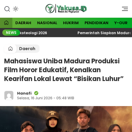
Lewati
ke
Visioner dan Menginspirasi
Yakusa
konten
DAERAH
NASIONAL
HUKRIM
PENDIDIKAN
Y-OUR
NEWS
k Ekoteologi 2026
Pemerintah Siapkan Madura Jadi K
Daerah
Mahasiswa Uniba Madura Produksi
Film Horor Edukatif, Kenalkan
Kearifan Lokal Lewat “Bisikan Luhur”
Hanafi
Selasa, 16 Juni 2026 - 05:48 WIB