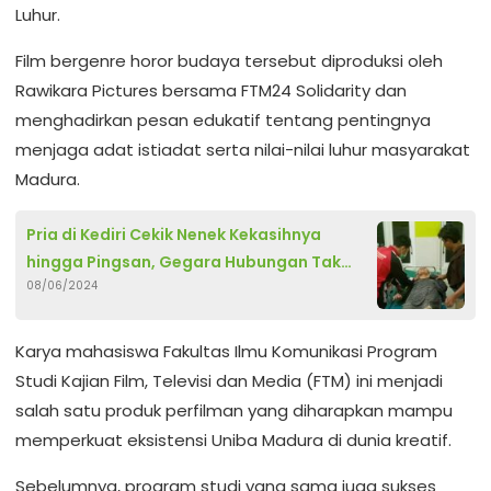
Luhur.
Film bergenre horor budaya tersebut diproduksi oleh
Rawikara Pictures bersama FTM24 Solidarity dan
menghadirkan pesan edukatif tentang pentingnya
menjaga adat istiadat serta nilai-nilai luhur masyarakat
Madura.
Pria di Kediri Cekik Nenek Kekasihnya
hingga Pingsan, Gegara Hubungan Tak
08/06/2024
Direstui
Karya mahasiswa Fakultas Ilmu Komunikasi Program
Studi Kajian Film, Televisi dan Media (FTM) ini menjadi
salah satu produk perfilman yang diharapkan mampu
memperkuat eksistensi Uniba Madura di dunia kreatif.
Sebelumnya, program studi yang sama juga sukses