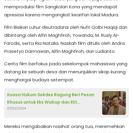
memproduksi film Sangkolan Kona yang mendapat
apresiasi karena mengangkat kearifan lokal Madura.
Film Bisikan Luhur disutradarai oleh Nufri Qolbi Haqiqi dan
dibintangi oleh Alfin Maghfiroh, Yowanda, M. Rusly Al-
Farodis, serta Ria Natalia. Naskah film ditulis oleh Andra
Prasetyo Darmawan, Alfin Maghfiroh, dan Ludianto.
Cerita film berfokus pada sekelompok mahasiswa yang
datang ke sebuah desa dan menunjukkan sikap kurang
menghargai budaya setempat.
Kuasa Hukum Sekdes Ragung Beri Pesan
Khusus untuk Eks Wabup dan Elit
07/02/2024
Kabupaten Sampang Soal Penggunaan
Celurit
Mereka mengabaikan nasihat orang tua, meremehkan