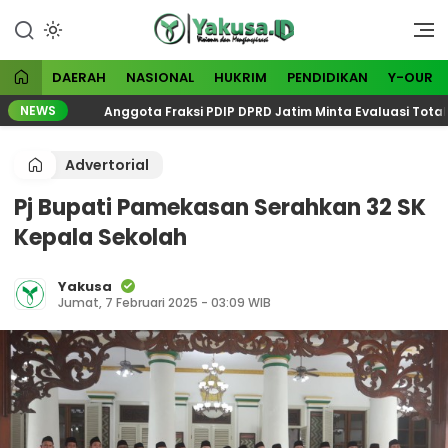
Lewati
ke
Visioner dan Menginspirasi
Yakusa
konten
DAERAH
NASIONAL
HUKRIM
PENDIDIKAN
Y-OUR
NEWS
Anggota Fraksi PDIP DPRD Jatim Minta Evaluasi Total Kes
Advertorial
Pj Bupati Pamekasan Serahkan 32 SK
Kepala Sekolah
Yakusa
Jumat, 7 Februari 2025 - 03:09 WIB