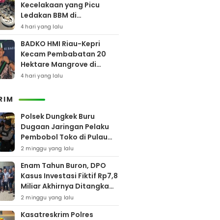
Kecelakaan yang Picu
Ledakan BBM di
Pamekasan
4 hari yang lalu
BADKO HMI Riau-Kepri
Kecam Pembabatan 20
Hektare Mangrove di
Bengkalis
4 hari yang lalu
RIM
Polsek Dungkek Buru
Dugaan Jaringan Pelaku
Pembobol Toko di Pulau
Gili Iyang
2 minggu yang lalu
Enam Tahun Buron, DPO
Kasus Investasi Fiktif Rp7,8
Miliar Akhirnya Ditangkap
Polres Pamekasan
2 minggu yang lalu
Kasatreskrim Polres