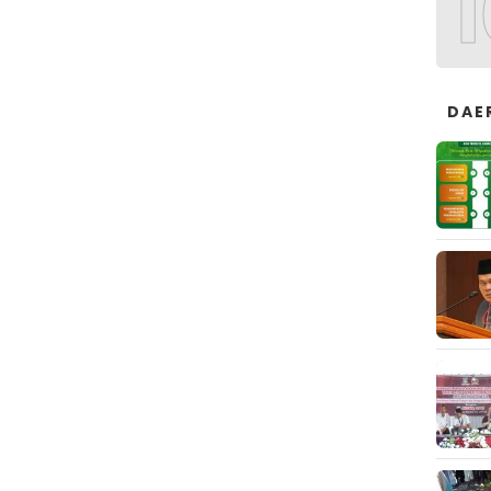
1
DAE