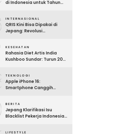
di Indonesia untuk Tahun
2025: Mana yang Paling
6
Worth It?
INTERNASIONAL
QRIS Kini Bisa Dipakai di
Jepang: Revolusi
Pembayaran Digital RI
7
Mendunia
KESEHATAN
Rahasia Diet Artis India
Kushboo Sundar: Turun 20
Kg dan Tampil Awet Muda di
8
Usia 50-an
TEKNOLOGI
Apple iPhone 16:
Smartphone Canggih
dengan Performa Super di
9
2024
BERITA
Jepang Klarifikasi Isu
Blacklist Pekerja Indonesia,
Apa Fakta Sebenarnya?
LIFESTYLE