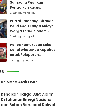
Sampang Pastikan
Penyidikan Kasus
Rudapaksa Anak Berjalan
2 minggu yang lalu
Sesuai Fakta Hukum
Pria di Sampang Ditahan
Polisi Usai Diduga Aniaya
Warga Terkait Polemik
Bansos
2 minggu yang lalu
Polres Pamekasan Buka
Kanal WhatsApp Kapolres
untuk Pelaporan
Keberadaan DPO AEF
3 minggu yang lalu
UR
Ke Mana Arah HMI?
Kenaikan Harga BBM: Alarm
Ketahanan Energi Nasional
dan Beban Baru bagi Rakyat