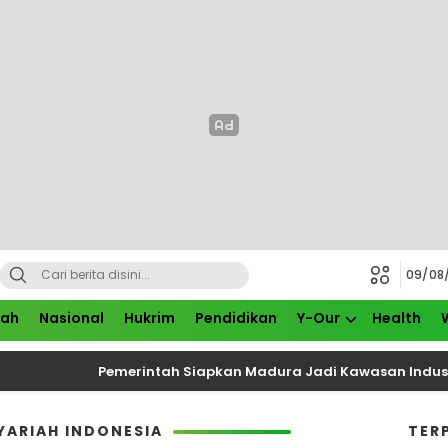
09/08
rah
Nasional
Hukrim
Pendidikan
Y-Our
Health
Pemerintah Siapkan Madura Jadi Kawasan Industri Ba
YARIAH INDONESIA
TER