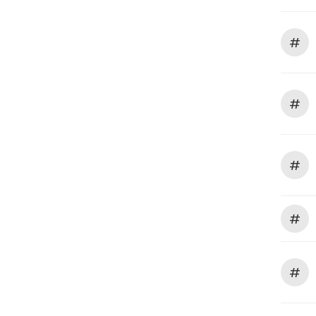
#
#
#
#
#