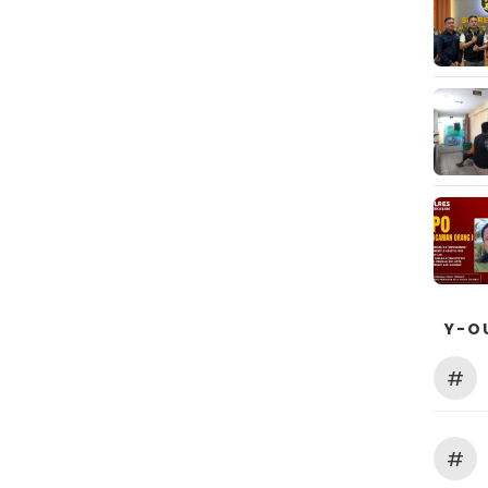
Y-O
#
#