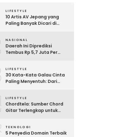
LIFESTYLE
10 Artis AV Jepang yang
Paling Banyak Dicari di
Google, Nomor 3 Bikin
2
Kaget!
NASIONAL
Daerah Ini Diprediksi
Tembus Rp 5,7 Juta Per
Bulan, Pemerintah Terapkan
3
Formula Baru Penetapan
LIFESTYLE
Upah Minimum 2026
30 Kata-Kata Galau Cinta
Paling Menyentuh: Dari
Patah Hati hingga
4
Friendzone
LIFESTYLE
Chordtela: Sumber Chord
Gitar Terlengkap untuk
Pecinta Musik di Indonesia
5
TEKNOLOGI
5 Penyedia Domain Terbaik