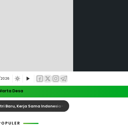
/2026
Warta Desa
ru, Kerja Sama Indonesia-Tiongkok Diperkuat
An
POPULER