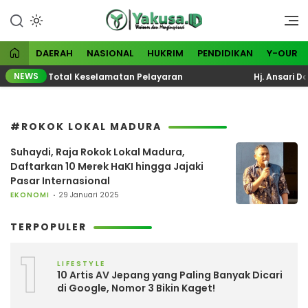
Lewati
ke
Visioner dan Menginspirasi
Yakusa
konten
DAERAH
NASIONAL
HUKRIM
PENDIDIKAN
Y-OUR
NEWS
 Evaluasi Total Keselamatan Pelayaran
Hj. Ansari Do
#ROKOK LOKAL MADURA
Suhaydi, Raja Rokok Lokal Madura,
Daftarkan 10 Merek HaKI hingga Jajaki
Pasar Internasional
EKONOMI
29 Januari 2025
TERPOPULER
1
LIFESTYLE
10 Artis AV Jepang yang Paling Banyak Dicari
di Google, Nomor 3 Bikin Kaget!