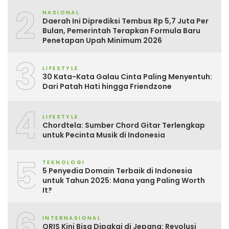
2
NASIONAL
Daerah Ini Diprediksi Tembus Rp 5,7 Juta Per
Bulan, Pemerintah Terapkan Formula Baru
Penetapan Upah Minimum 2026
3
LIFESTYLE
30 Kata-Kata Galau Cinta Paling Menyentuh:
Dari Patah Hati hingga Friendzone
4
LIFESTYLE
Chordtela: Sumber Chord Gitar Terlengkap
untuk Pecinta Musik di Indonesia
5
TEKNOLOGI
5 Penyedia Domain Terbaik di Indonesia
untuk Tahun 2025: Mana yang Paling Worth
It?
6
INTERNASIONAL
QRIS Kini Bisa Dipakai di Jepang: Revolusi