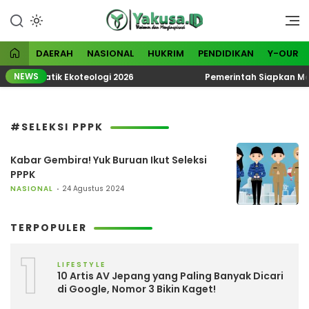
Lewati
ke
Visioner dan Menginspirasi
Yakusa
konten
DAERAH
NASIONAL
HUKRIM
PENDIDIKAN
Y-OUR
NEWS
KN Tematik Ekoteologi 2026
Pemerintah Siapkan Madu
#SELEKSI PPPK
Kabar Gembira! Yuk Buruan Ikut Seleksi
PPPK
NASIONAL
24 Agustus 2024
TERPOPULER
1
LIFESTYLE
10 Artis AV Jepang yang Paling Banyak Dicari
di Google, Nomor 3 Bikin Kaget!