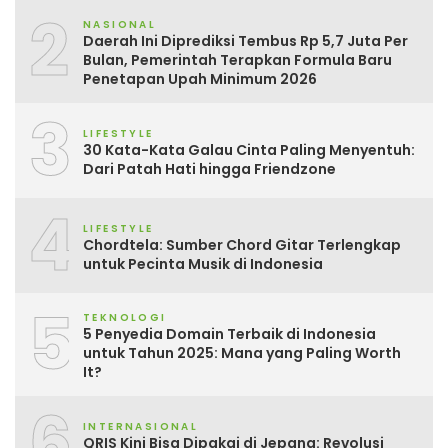
2
NASIONAL
Daerah Ini Diprediksi Tembus Rp 5,7 Juta Per
Bulan, Pemerintah Terapkan Formula Baru
Penetapan Upah Minimum 2026
3
LIFESTYLE
30 Kata-Kata Galau Cinta Paling Menyentuh:
Dari Patah Hati hingga Friendzone
4
LIFESTYLE
Chordtela: Sumber Chord Gitar Terlengkap
untuk Pecinta Musik di Indonesia
5
TEKNOLOGI
5 Penyedia Domain Terbaik di Indonesia
untuk Tahun 2025: Mana yang Paling Worth
It?
6
INTERNASIONAL
QRIS Kini Bisa Dipakai di Jepang: Revolusi