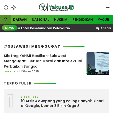
Lewati
ke
Visioner dan Menginspirasi
Yakusa
konten
DAERAH
NASIONAL
HUKRIM
PENDIDIKAN
Y-OUR
NEWS
ta Evaluasi Total Keselamatan Pelayaran
Hj. Ansari D
#SULAWESI MENGGUGAT
Silatreg KAHMI Hasilkan ‘Sulawesi
Menggugat’, Seruan Moral dan Intelektual
Perbaikan Bangsa
DAERAH
11 Oktober 2025
TERPOPULER
1
LIFESTYLE
10 Artis AV Jepang yang Paling Banyak Dicari
di Google, Nomor 3 Bikin Kaget!