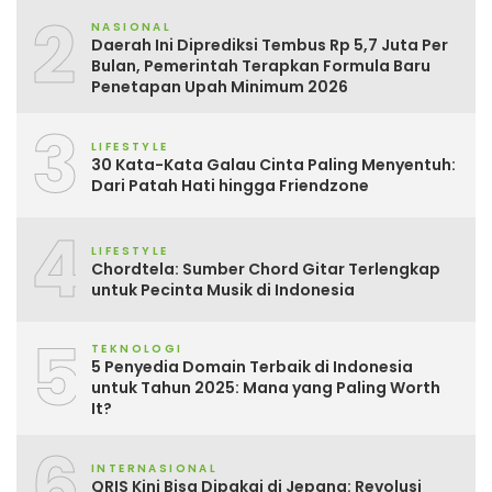
2
NASIONAL
Daerah Ini Diprediksi Tembus Rp 5,7 Juta Per
Bulan, Pemerintah Terapkan Formula Baru
Penetapan Upah Minimum 2026
3
LIFESTYLE
30 Kata-Kata Galau Cinta Paling Menyentuh:
Dari Patah Hati hingga Friendzone
4
LIFESTYLE
Chordtela: Sumber Chord Gitar Terlengkap
untuk Pecinta Musik di Indonesia
5
TEKNOLOGI
5 Penyedia Domain Terbaik di Indonesia
untuk Tahun 2025: Mana yang Paling Worth
It?
6
INTERNASIONAL
QRIS Kini Bisa Dipakai di Jepang: Revolusi