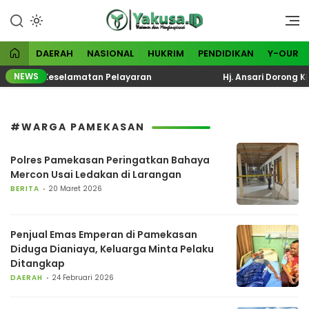
Lewati
ke
Visioner dan Menginspirasi
Yakusa
konten
DAERAH
NASIONAL
HUKRIM
PENDIDIKAN
Y-OUR
NEWS
si Total Keselamatan Pelayaran
Hj. Ansari Dorong KP
#WARGA PAMEKASAN
Polres Pamekasan Peringatkan Bahaya
Mercon Usai Ledakan di Larangan
BERITA
20 Maret 2026
Penjual Emas Emperan di Pamekasan
Diduga Dianiaya, Keluarga Minta Pelaku
Ditangkap
DAERAH
24 Februari 2026