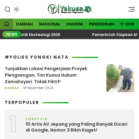
Lewati
ke
Visioner dan Menginspirasi
Yakusa
konten
DAERAH
NASIONAL
HUKRIM
PENDIDIKAN
Y-OUR
NEWS
KN Tematik Ekoteologi 2026
Pemerintah Siapkan Madu
#YOLIES YONGKI NATA
Tunjukkan Lokasi Pengerjaan Proyek
Plengsengan, Tim Kuasa Hukum
Zamahsyari: Tidak Fiktif!
DAERAH
18 November 2024
TERPOPULER
1
LIFESTYLE
10 Artis AV Jepang yang Paling Banyak Dicari
di Google, Nomor 3 Bikin Kaget!