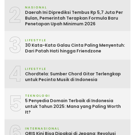
2
NASIONAL
Daerah Ini Diprediksi Tembus Rp 5,7 Juta Per
Bulan, Pemerintah Terapkan Formula Baru
Penetapan Upah Minimum 2026
3
LIFESTYLE
30 Kata-Kata Galau Cinta Paling Menyentuh:
Dari Patah Hati hingga Friendzone
4
LIFESTYLE
Chordtela: Sumber Chord Gitar Terlengkap
untuk Pecinta Musik di Indonesia
5
TEKNOLOGI
5 Penyedia Domain Terbaik di Indonesia
untuk Tahun 2025: Mana yang Paling Worth
It?
6
INTERNASIONAL
QRIS Kini Bisa Dipakai di Jepang: Revolusi