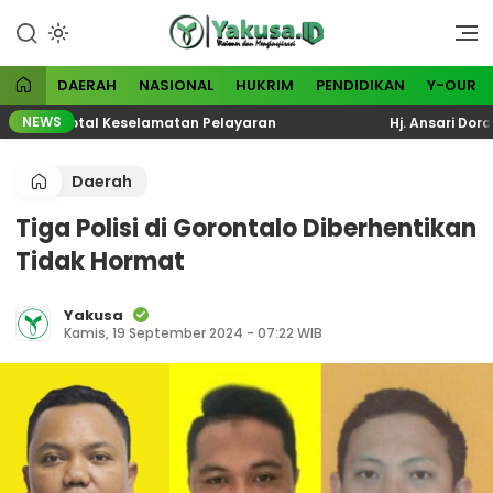
Lewati
ke
Visioner dan Menginspirasi
Yakusa
konten
DAERAH
NASIONAL
HUKRIM
PENDIDIKAN
Y-OUR
NEWS
uasi Total Keselamatan Pelayaran
Hj. Ansari Dorong K
Daerah
Tiga Polisi di Gorontalo Diberhentikan
Tidak Hormat
Yakusa
Kamis, 19 September 2024 - 07:22 WIB