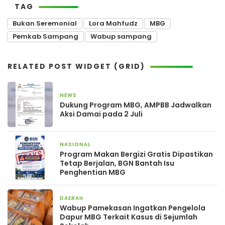
TAG
Bukan Seremonial
Lora Mahfudz
MBG
Pemkab Sampang
Wabup sampang
RELATED POST WIDGET (GRID)
NEWS
1 bulan yang lalu
Dukung Program MBG, AMPBB Jadwalkan
Aksi Damai pada 2 Juli
NASIONAL
2 bulan yang lalu
Program Makan Bergizi Gratis Dipastikan
Tetap Berjalan, BGN Bantah Isu
Penghentian MBG
DAERAH
9 Maret 2026
Wabup Pamekasan Ingatkan Pengelola
Dapur MBG Terkait Kasus di Sejumlah