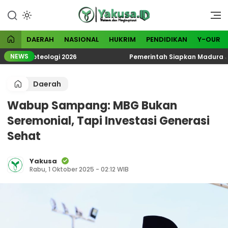
Lewati
ke
Visioner dan Menginspirasi
Yakusa
konten
DAERAH
NASIONAL
HUKRIM
PENDIDIKAN
Y-OUR
NEWS
k Ekoteologi 2026
Pemerintah Siapkan Madura Jadi K
Daerah
Wabup Sampang: MBG Bukan
Seremonial, Tapi Investasi Generasi
Sehat
Yakusa
Rabu, 1 Oktober 2025 - 02:12 WIB