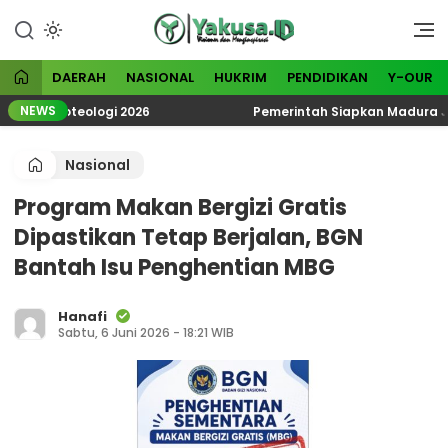
Lewati
ke
Visioner dan Menginspirasi
Yakusa
konten
DAERAH
NASIONAL
HUKRIM
PENDIDIKAN
Y-OUR
NEWS
k Ekoteologi 2026
Pemerintah Siapkan Madura Jadi K
Nasional
Program Makan Bergizi Gratis
Dipastikan Tetap Berjalan, BGN
Bantah Isu Penghentian MBG
Hanafi
Sabtu, 6 Juni 2026 - 18:21 WIB