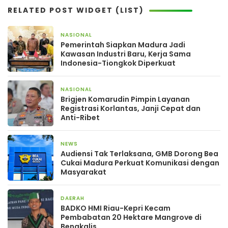
RELATED POST WIDGET (LIST)
NASIONAL
2 hari yang lalu
Pemerintah Siapkan Madura Jadi
Kawasan Industri Baru, Kerja Sama
Indonesia-Tiongkok Diperkuat
NASIONAL
4 hari yang lalu
Brigjen Komarudin Pimpin Layanan
Registrasi Korlantas, Janji Cepat dan
Anti-Ribet
NEWS
4 hari yang lalu
Audiensi Tak Terlaksana, GMB Dorong Bea
Cukai Madura Perkuat Komunikasi dengan
Masyarakat
DAERAH
4 hari yang lalu
BADKO HMI Riau-Kepri Kecam
Pembabatan 20 Hektare Mangrove di
Bengkalis