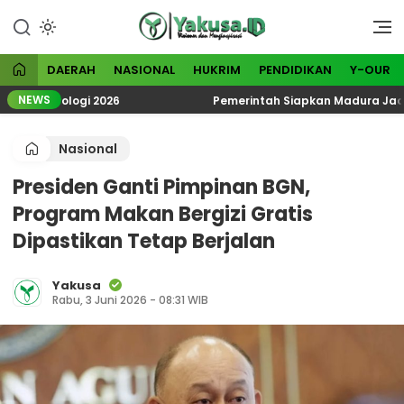
Lewati
ke
Visioner dan Menginspirasi
Yakusa
konten
DAERAH
NASIONAL
HUKRIM
PENDIDIKAN
Y-OUR
NEWS
Ekoteologi 2026
Pemerintah Siapkan Madura Jadi Kawa
Nasional
Presiden Ganti Pimpinan BGN,
Program Makan Bergizi Gratis
Dipastikan Tetap Berjalan
Yakusa
Rabu, 3 Juni 2026 - 08:31 WIB