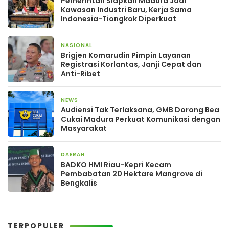
Pemerintah Siapkan Madura Jadi
Kawasan Industri Baru, Kerja Sama
Indonesia-Tiongkok Diperkuat
NASIONAL
3 hari yang lalu
Brigjen Komarudin Pimpin Layanan
Registrasi Korlantas, Janji Cepat dan
Anti-Ribet
NEWS
4 hari yang lalu
Audiensi Tak Terlaksana, GMB Dorong Bea
Cukai Madura Perkuat Komunikasi dengan
Masyarakat
DAERAH
4 hari yang lalu
BADKO HMI Riau-Kepri Kecam
Pembabatan 20 Hektare Mangrove di
Bengkalis
TERPOPULER