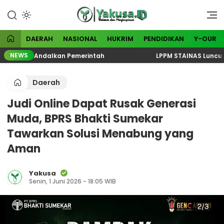
Lewati
ke
Visioner dan Menginspirasi
Yakusa
konten
DAERAH
NASIONAL
HUKRIM
PENDIDIKAN
Y-OUR
NEWS
Hanya Andalkan Pemerintah
LPPM STAINAS Luncurkan R
Daerah
Judi Online Dapat Rusak Generasi
Muda, BPRS Bhakti Sumekar
Tawarkan Solusi Menabung yang
Aman
Yakusa
Senin, 1 Juni 2026 - 18:05 WIB