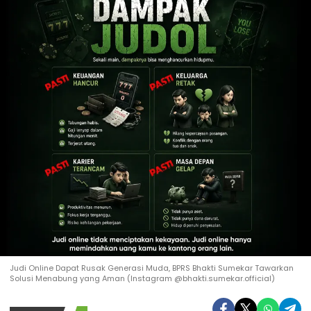
Judi Online Dapat Rusak Generasi Muda, BPRS Bhakti Sumekar Tawarkan
Solusi Menabung yang Aman (Instagram @bhakti.sumekar.official)