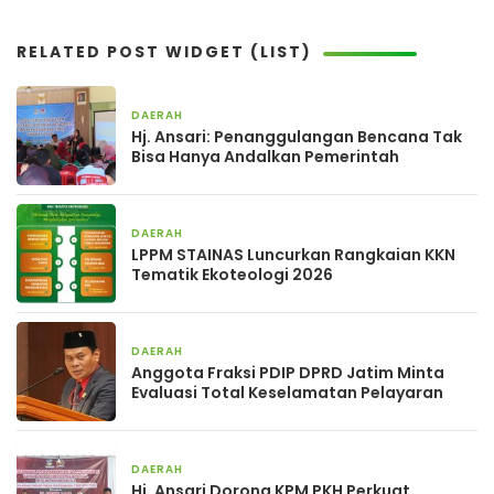
RELATED POST WIDGET (LIST)
DAERAH
1 jam yang lalu
Hj. Ansari: Penanggulangan Bencana Tak
Bisa Hanya Andalkan Pemerintah
DAERAH
2 hari yang lalu
LPPM STAINAS Luncurkan Rangkaian KKN
Tematik Ekoteologi 2026
DAERAH
4 hari yang lalu
Anggota Fraksi PDIP DPRD Jatim Minta
Evaluasi Total Keselamatan Pelayaran
DAERAH
4 hari yang lalu
Hj. Ansari Dorong KPM PKH Perkuat