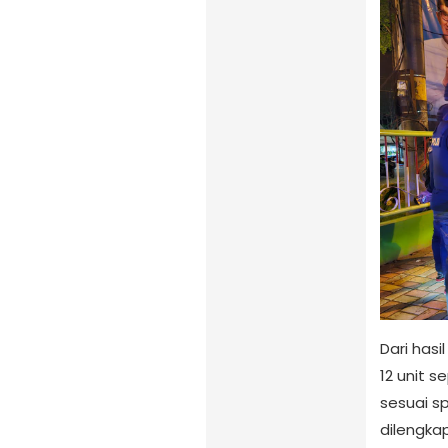
Dari has
12 unit 
sesuai sp
dilengka