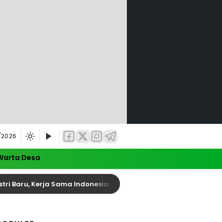
/2026
Warta Desa
 Kerja Sama Indonesia-Tiongkok Diperkuat
Anggo