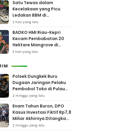
Satu Tewas dalam
Kecelakaan yang Picu
Ledakan BBM di
Pamekasan
2 hari yang lalu
BADKO HMI Riau-Kepri
Kecam Pembabatan 20
Hektare Mangrove di
Bengkalis
3 hari yang lalu
RIM
Polsek Dungkek Buru
Dugaan Jaringan Pelaku
Pembobol Toko di Pulau
Gili Iyang
2 minggu yang lalu
Enam Tahun Buron, DPO
Kasus Investasi Fiktif Rp7,8
Miliar Akhirnya Ditangkap
Polres Pamekasan
2 minggu yang lalu