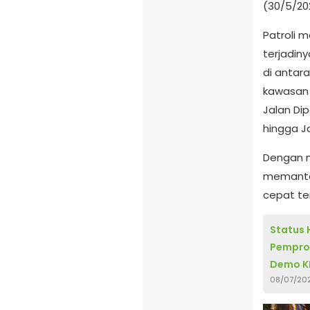
(30/5/20
Patroli m
terjadin
di antara
kawasan 
Jalan Di
hingga J
Dengan m
memantau
cepat te
Status 
Pemprov
Demo K
08/07/20