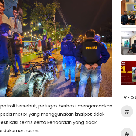
Y-O
il patroli tersebut, petugas berhasil mengamankan
#
sepeda motor yang menggunakan knalpot tidak
esifikasi teknis serta kendaraan yang tidak
pi dokumen resmi.
#