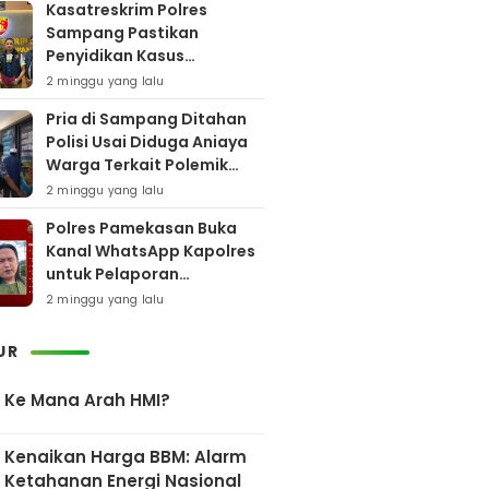
Kasatreskrim Polres
Sampang Pastikan
Penyidikan Kasus
Rudapaksa Anak Berjalan
2 minggu yang lalu
Sesuai Fakta Hukum
Pria di Sampang Ditahan
Polisi Usai Diduga Aniaya
Warga Terkait Polemik
Bansos
2 minggu yang lalu
Polres Pamekasan Buka
Kanal WhatsApp Kapolres
untuk Pelaporan
Keberadaan DPO AEF
2 minggu yang lalu
UR
Ke Mana Arah HMI?
Kenaikan Harga BBM: Alarm
Ketahanan Energi Nasional