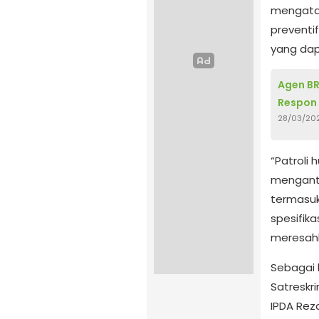
mengatak
preventi
yang da
Agen BR
Respon 
28/03/20
“Patroli 
menganti
termasuk
spesifika
meresahk
Sebagai 
Satreskr
IPDA Reza