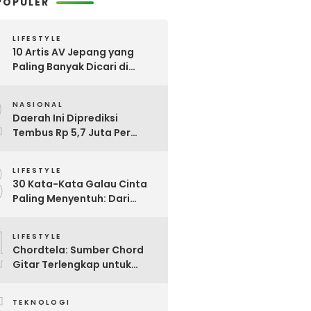
POPULER
LIFESTYLE
10 Artis AV Jepang yang
Paling Banyak Dicari di
Google, Nomor 3 Bikin
2
Kaget!
NASIONAL
Daerah Ini Diprediksi
Tembus Rp 5,7 Juta Per
Bulan, Pemerintah Terapkan
3
Formula Baru Penetapan
LIFESTYLE
Upah Minimum 2026
30 Kata-Kata Galau Cinta
Paling Menyentuh: Dari
Patah Hati hingga
4
Friendzone
LIFESTYLE
Chordtela: Sumber Chord
Gitar Terlengkap untuk
Pecinta Musik di Indonesia
TEKNOLOGI