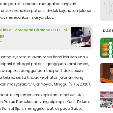
1
an patroli tersebut merupakan langkah
f untuk menekan potensi tindak kejahatan jalanan
pat meresahkan masyarakat.
ILink di Lamongan Dirampok OTK, Ini
DAE
BRI
24
hunting system ini akan terus kami lakukan untuk
sipasi berbagai potensi gangguan kamtibmas,
 balap liar, penggunaan knalpot tidak sesuai
si teknis, serta tindak kejahatan jalanan yang
an masyarakat,” ujar Yoyok, Minggu (31/5/2026).
bentuk implementasi kegiatan tersebut, URC
im Polres Pamekasan yang dipimpin Kanit Pidum,
 Farizal Sjafii, menggelar patroli pada Sabtu