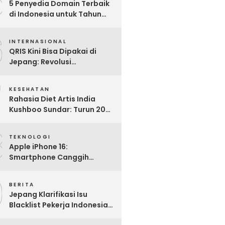
5
5 Penyedia Domain Terbaik
di Indonesia untuk Tahun
2025: Mana yang Paling
6
Worth It?
INTERNASIONAL
QRIS Kini Bisa Dipakai di
Jepang: Revolusi
Pembayaran Digital RI
7
Mendunia
KESEHATAN
Rahasia Diet Artis India
Kushboo Sundar: Turun 20
Kg dan Tampil Awet Muda di
8
Usia 50-an
TEKNOLOGI
Apple iPhone 16:
Smartphone Canggih
dengan Performa Super di
9
2024
BERITA
Jepang Klarifikasi Isu
Blacklist Pekerja Indonesia,
Apa Fakta Sebenarnya?