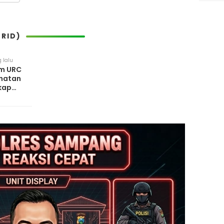
RID)
 lalu
im URC
ahatan
kap