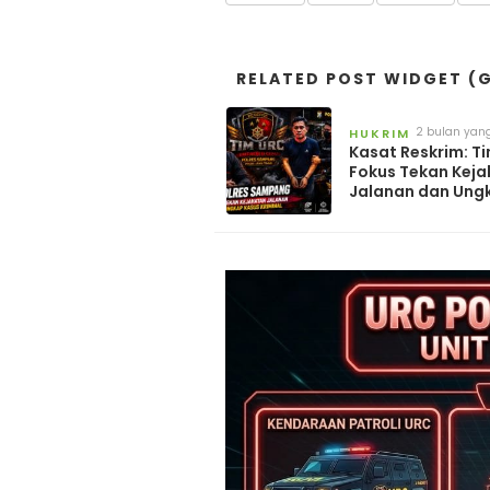
RELATED POST WIDGET (G
2 bulan yang
HUKRIM
Kasat Reskrim: T
Fokus Tekan Kej
Jalanan dan Ung
Kasus Kriminal di
Sampang