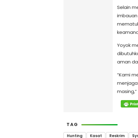
Selain m
imbauan
mematuhi
keamanan
Yoyok me
dibutuhk
aman dan
“Kami m
menjaga 
masing,”
TAG
Hunting
Kasat
Reskrim
Sy