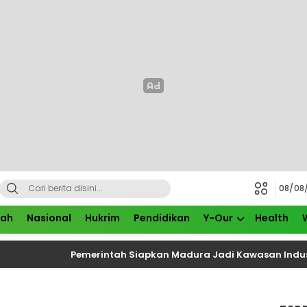
08/08
rah
Nasional
Hukrim
Pendidikan
Y-Our
Health
Pemerintah Siapkan Madura Jadi Kawasan Industri Baru,