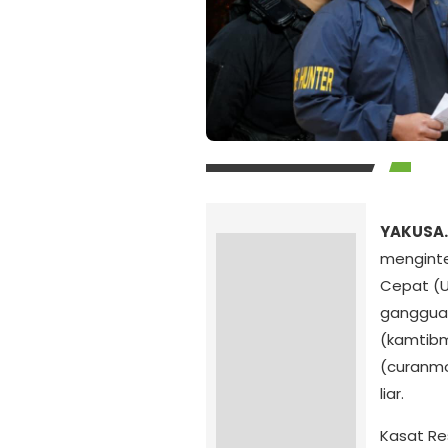
YAKUSA.
menginten
Cepat (U
ganggua
(kamtibm
(curanmo
liar.
Kasat Re