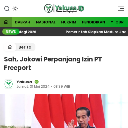
Lewati
ke
Visioner dan Menginspirasi
Yakusa
konten
DAERAH
NASIONAL
HUKRIM
PENDIDIKAN
Y-OUR
NEWS
oteologi 2026
Pemerintah Siapkan Madura Jadi Kawas
Berita
Sah, Jokowi Perpanjang Izin PT
Freeport
Yakusa
Jumat, 31 Mei 2024 - 08:39 WIB