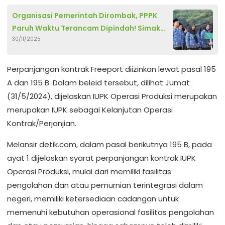
Organisasi Pemerintah Dirombak, PPPK
Paruh Waktu Terancam Dipindah! Simak
30/11/2025
Dua Pilihan Karier Setelah 2026
Perpanjangan kontrak Freeport diizinkan lewat pasal 195
A dan 195 B. Dalam beleid tersebut, dilihat Jumat
(31/5/2024), dijelaskan IUPK Operasi Produksi merupakan
merupakan IUPK sebagai Kelanjutan Operasi
Kontrak/Perjanjian.
Melansir detik.com, dalam pasal berikutnya 195 B, pada
ayat 1 dijelaskan syarat perpanjangan kontrak IUPK
Operasi Produksi, mulai dari memiliki fasilitas
pengolahan dan atau pemurnian terintegrasi dalam
negeri, memiliki ketersediaan cadangan untuk
memenuhi kebutuhan operasional fasilitas pengolahan