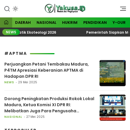
Lewati
ke
Visioner dan Menginspirasi
Yakusa
konten
DAERAH
NASIONAL
HUKRIM
PENDIDIKAN
Y-OUR
NEWS
KN Tematik Ekoteologi 2026
Pemerintah Siapkan Madu
#APTMA
Perjuangkan Petani Tembakau Madura,
P4TM Apresiasi Keberanian APTMA di
Hadapan DPR RI
NEWS
29 Mei 2025
Dorong Peningkatan Produksi Rokok Lokal
Madura, Ketua Komisi XI DPR RI:
Melibatkan Juga Para Pengusaha
Rokoknya!
NASIONAL
27 Mei 2025