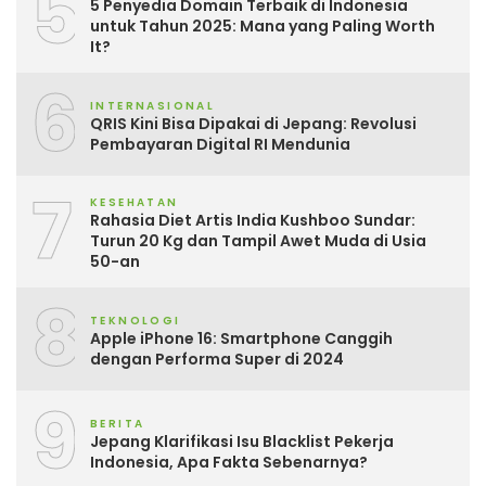
5
5 Penyedia Domain Terbaik di Indonesia
untuk Tahun 2025: Mana yang Paling Worth
It?
6
INTERNASIONAL
QRIS Kini Bisa Dipakai di Jepang: Revolusi
Pembayaran Digital RI Mendunia
7
KESEHATAN
Rahasia Diet Artis India Kushboo Sundar:
Turun 20 Kg dan Tampil Awet Muda di Usia
50-an
8
TEKNOLOGI
Apple iPhone 16: Smartphone Canggih
dengan Performa Super di 2024
9
BERITA
Jepang Klarifikasi Isu Blacklist Pekerja
Indonesia, Apa Fakta Sebenarnya?