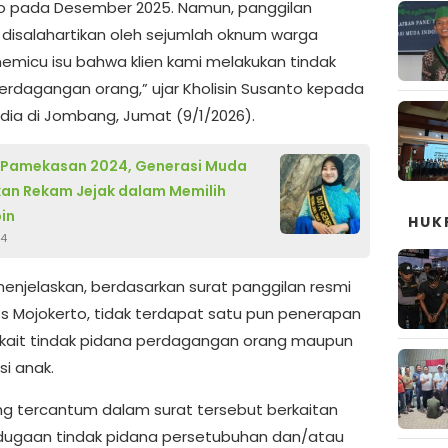
o pada Desember 2025. Namun, panggilan
 disalahartikan oleh sejumlah oknum warga
emicu isu bahwa klien kami melakukan tindak
erdagangan orang,” ujar Kholisin Susanto kepada
ia di Jombang, Jumat (9/1/2026).
 Pamekasan 2024, Generasi Muda
an Rekam Jejak dalam Memilih
in
HUK
24
 menjelaskan, berdasarkan surat panggilan resmi
res Mojokerto, tidak terdapat satu pun penerapan
rkait tindak pidana perdagangan orang maupun
si anak.
ng tercantum dalam surat tersebut berkaitan
ugaan tindak pidana persetubuhan dan/atau