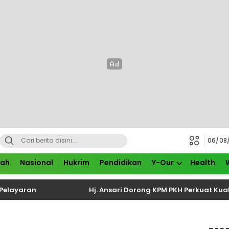
06/08
rah
Nasional
Hukrim
Pendidikan
Y-Our
Health
an
Hj. Ansari Dorong KPM PKH Perkuat Kualitas Kel