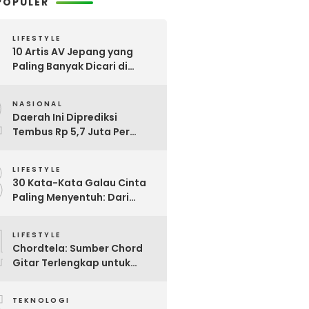
POPULER
LIFESTYLE
10 Artis AV Jepang yang
Paling Banyak Dicari di
Google, Nomor 3 Bikin
2
Kaget!
NASIONAL
Daerah Ini Diprediksi
Tembus Rp 5,7 Juta Per
Bulan, Pemerintah Terapkan
3
Formula Baru Penetapan
LIFESTYLE
Upah Minimum 2026
30 Kata-Kata Galau Cinta
Paling Menyentuh: Dari
Patah Hati hingga
4
Friendzone
LIFESTYLE
Chordtela: Sumber Chord
Gitar Terlengkap untuk
Pecinta Musik di Indonesia
TEKNOLOGI