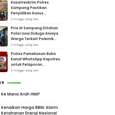
Kasatreskrim Polres
Sampang Pastikan
Penyidikan Kasus
Rudapaksa Anak Berjalan
2 minggu yang lalu
Sesuai Fakta Hukum
Pria di Sampang Ditahan
Polisi Usai Diduga Aniaya
Warga Terkait Polemik
Bansos
2 minggu yang lalu
Polres Pamekasan Buka
Kanal WhatsApp Kapolres
untuk Pelaporan
Keberadaan DPO AEF
2 minggu yang lalu
UR
Ke Mana Arah HMI?
Kenaikan Harga BBM: Alarm
Ketahanan Energi Nasional