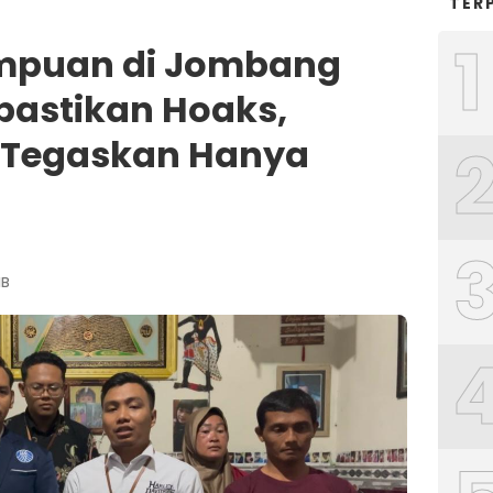
TER
1
empuan di Jombang
pastikan Hoaks,
Tegaskan Hanya
IB