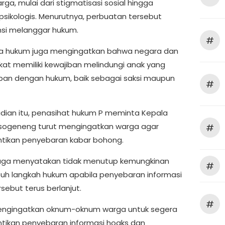
rga, mulai dari stigmatisasi sosial hingga
psikologis. Menurutnya, perbuatan tersebut
si melanggar hukum.
#
a hukum juga mengingatkan bahwa negara dan
at memiliki kewajiban melindungi anak yang
an dengan hukum, baik sebagai saksi maupun
#
adian itu, penasihat hukum P meminta Kepala
sogeneng turut mengingatkan warga agar
#
ikan penyebaran kabar bohong.
uga menyatakan tidak menutup kemungkinan
#
 langkah hukum apabila penyebaran informasi
sebut terus berlanjut.
#
engingatkan oknum-oknum warga untuk segera
ikan penyebaran informasi hoaks dan