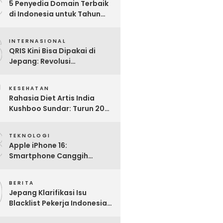
5
5 Penyedia Domain Terbaik
di Indonesia untuk Tahun
2025: Mana yang Paling
6
Worth It?
INTERNASIONAL
QRIS Kini Bisa Dipakai di
Jepang: Revolusi
Pembayaran Digital RI
7
Mendunia
KESEHATAN
Rahasia Diet Artis India
Kushboo Sundar: Turun 20
Kg dan Tampil Awet Muda di
8
Usia 50-an
TEKNOLOGI
Apple iPhone 16:
Smartphone Canggih
dengan Performa Super di
9
2024
BERITA
Jepang Klarifikasi Isu
Blacklist Pekerja Indonesia,
Apa Fakta Sebenarnya?