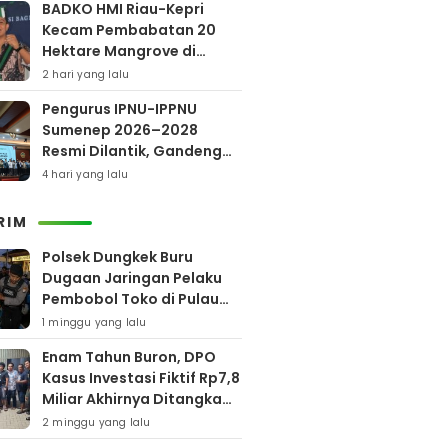
BADKO HMI Riau-Kepri
Kecam Pembabatan 20
Hektare Mangrove di
Bengkalis
2 hari yang lalu
Pengurus IPNU-IPPNU
Sumenep 2026–2028
Resmi Dilantik, Gandeng
Kampus Lewat Program
4 hari yang lalu
Beasiswa
RIM
Polsek Dungkek Buru
Dugaan Jaringan Pelaku
Pembobol Toko di Pulau
Gili Iyang
1 minggu yang lalu
Enam Tahun Buron, DPO
Kasus Investasi Fiktif Rp7,8
Miliar Akhirnya Ditangkap
Polres Pamekasan
2 minggu yang lalu