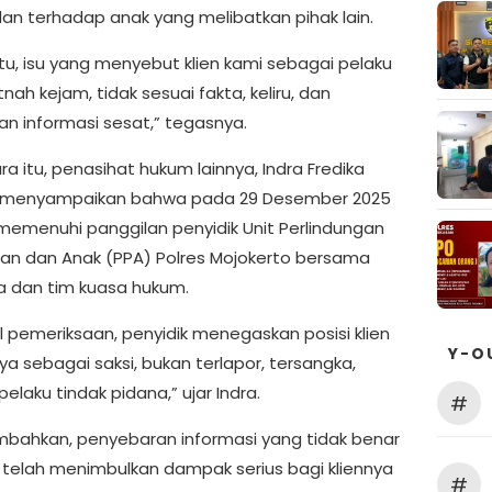
an terhadap anak yang melibatkan pihak lain.
itu, isu yang menyebut klien kami sebagai pelaku
tnah kejam, tidak sesuai fakta, keliru, dan
n informasi sesat,” tegasnya.
 itu, penasihat hukum lainnya, Indra Fredika
 menyampaikan bahwa pada 29 Desember 2025
 memenuhi panggilan penyidik Unit Perlindungan
n dan Anak (PPA) Polres Mojokerto bersama
a dan tim kuasa hukum.
il pemeriksaan, penyidik menegaskan posisi klien
Y-O
a sebagai saksi, bukan terlapor, tersangka,
laku tindak pidana,” ujar Indra.
#
bahkan, penyebaran informasi yang tidak benar
 telah menimbulkan dampak serius bagi kliennya
#