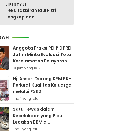
0
LIFESTYLE
Teks Takbiran Idul Fitri
Lengkap dan
Terjemahannya
RAH
Anggota Fraksi PDIP DPRD
Jatim Minta Evaluasi Total
Keselamatan Pelayaran
18 jam yang lalu
Hj. Ansari Dorong KPM PKH
Perkuat Kualitas Keluarga
melalui P2K2
1 hari yang lalu
Satu Tewas dalam
Kecelakaan yang Picu
Ledakan BBM di
Pamekasan
1 hari yang lalu