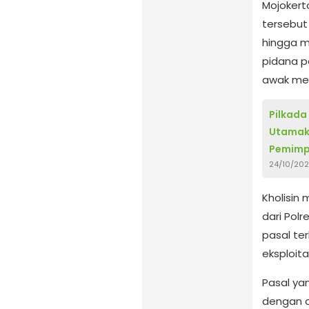
Mojokert
tersebut
hingga m
pidana p
awak med
Pilkada
Utamak
Pemimp
24/10/20
Kholisin
dari Pol
pasal te
eksploita
Pasal ya
dengan d