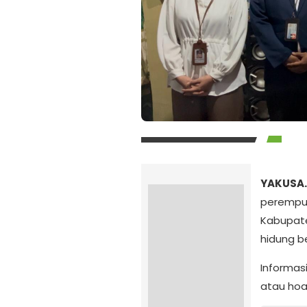
YAKUSA.
perempu
Kabupat
hidung be
Informas
atau hoa