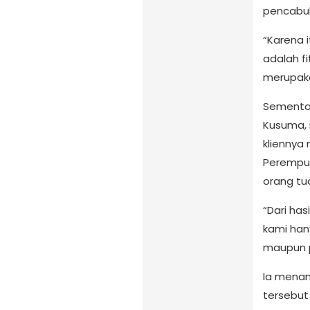
pencabul
“Karena 
adalah fi
merupaka
Sementara
Kusuma,
kliennya
Perempua
orang tu
“Dari has
kami hany
maupun pe
Ia menam
tersebut