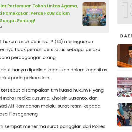
1
lar Pertemuan Tokoh Lintas Agama,
ti Pamekasan: Peran FKUB dalam
 Sangat Penting!
24
DAE
t hukum anak berinisial P (14) menegaskan
iennya tidak pernah berstatus sebagai pelaku
idana perdagangan orang.
sebut hanya diperiksa kepolisian dalam kapasitas
aksi pada perkara lain.
asi tersebut disampaikan tim kuasa hukum P yang
ari Indra Fredika Kusuma, Kholisin Susanto, dan
 Alif Ramadhan melalui surat resmi kepada
esa Plosogeneng.
ami sempat menerima surat panggilan dari Polres