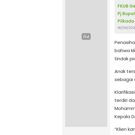
FKUB Ge
Pj Bupa
Pilkada
18/09/20
Penasiha
bahwa kl
tindak p
Anak ter
sebagai s
Klarifik
terdiri d
Mohammad
Kepala D
“Klien k