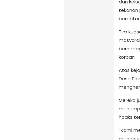
dan kelua
tekanan 
berpoten
Tim kuas
masyarak
berhadap
korban.
Atas kej
Desa Plo
menghent
Mereka j
menempuh
hoaks ter
“Kami m
menghent