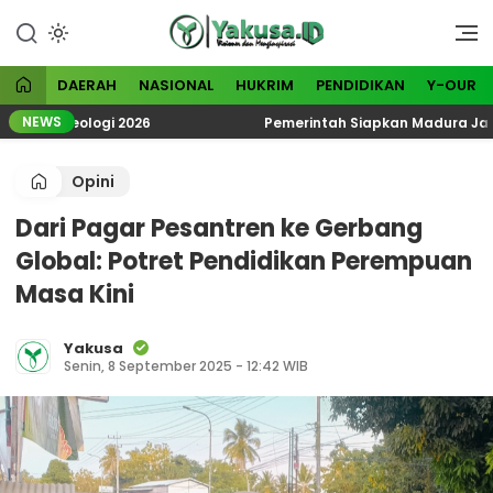
Lewati
ke
Visioner dan Menginspirasi
Yakusa
konten
DAERAH
NASIONAL
HUKRIM
PENDIDIKAN
Y-OUR
NEWS
oteologi 2026
Pemerintah Siapkan Madura Jadi Kawas
Opini
Dari Pagar Pesantren ke Gerbang
Global: Potret Pendidikan Perempuan
Masa Kini
Yakusa
Senin, 8 September 2025 - 12:42 WIB