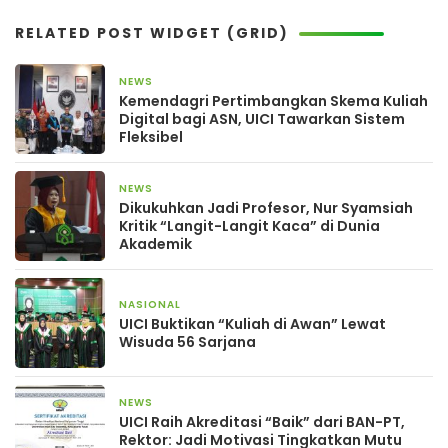
RELATED POST WIDGET (GRID)
NEWS
3 bulan yang lalu
Kemendagri Pertimbangkan Skema Kuliah
Digital bagi ASN, UICI Tawarkan Sistem
Fleksibel
NEWS
3 bulan yang lalu
Dikukuhkan Jadi Profesor, Nur Syamsiah
Kritik “Langit-Langit Kaca” di Dunia
Akademik
NASIONAL
23 April 2026
UICI Buktikan “Kuliah di Awan” Lewat
Wisuda 56 Sarjana
NEWS
15 Maret 2026
UICI Raih Akreditasi “Baik” dari BAN-PT,
Rektor: Jadi Motivasi Tingkatkan Mutu