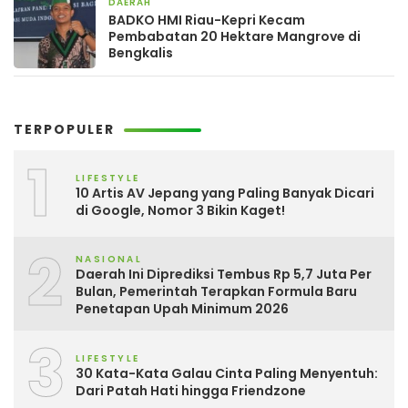
DAERAH
5 hari yang lalu
BADKO HMI Riau-Kepri Kecam
Pembabatan 20 Hektare Mangrove di
Bengkalis
TERPOPULER
1
LIFESTYLE
10 Artis AV Jepang yang Paling Banyak Dicari
di Google, Nomor 3 Bikin Kaget!
2
NASIONAL
Daerah Ini Diprediksi Tembus Rp 5,7 Juta Per
Bulan, Pemerintah Terapkan Formula Baru
Penetapan Upah Minimum 2026
3
LIFESTYLE
30 Kata-Kata Galau Cinta Paling Menyentuh:
Dari Patah Hati hingga Friendzone