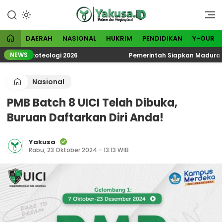
Lewati
ke
Visioner dan Menginspirasi
Yakusa
konten
DAERAH
NASIONAL
HUKRIM
PENDIDIKAN
Y-OUR
NEWS
ik Ekoteologi 2026
Pemerintah Siapkan Madura Jadi 
Nasional
PMB Batch 8 UICI Telah Dibuka,
Buruan Daftarkan Diri Anda!
Yakusa
Rabu, 23 Oktober 2024 - 13:13 WIB