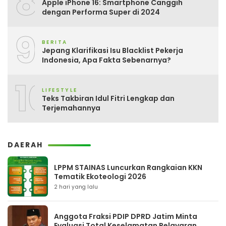
8
Apple iPhone 16: Smartphone Canggih
dengan Performa Super di 2024
9
BERITA
Jepang Klarifikasi Isu Blacklist Pekerja
Indonesia, Apa Fakta Sebenarnya?
10
LIFESTYLE
Teks Takbiran Idul Fitri Lengkap dan
Terjemahannya
DAERAH
LPPM STAINAS Luncurkan Rangkaian KKN
Tematik Ekoteologi 2026
2 hari yang lalu
Anggota Fraksi PDIP DPRD Jatim Minta
Evaluasi Total Keselamatan Pelayaran