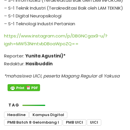
– S-1 Informatika (Terakreditasi Baik oleh LAM INFOKOM)
– S-1 Teknik Industri (Terakreditasi Baik oleh LAM TEKNIK)
– S-1 Digital Neuropsikologi
– S-1 Teknologi Industri Pertanian
https://www.instagram.com/p/DBGNCgax9-u/?
igsh=MW53NmtvbDBoaWpoZQ==
Reporter:
Yunita Agustini)*
Redaktur:
Hasibuddin
*mahasiswa UICI, peserta Magang Regular di Yakusa
TAG
Headline
Kampus Digital
PMB Batch 8 Gelombang I
PMB UICI
UICI