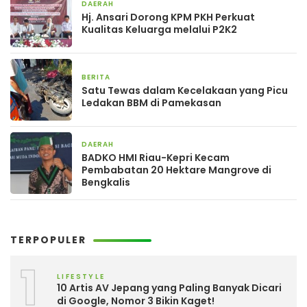
DAERAH
16 jam yang lalu
Hj. Ansari Dorong KPM PKH Perkuat
Kualitas Keluarga melalui P2K2
BERITA
16 jam yang lalu
Satu Tewas dalam Kecelakaan yang Picu
Ledakan BBM di Pamekasan
DAERAH
1 hari yang lalu
BADKO HMI Riau-Kepri Kecam
Pembabatan 20 Hektare Mangrove di
Bengkalis
TERPOPULER
1
LIFESTYLE
10 Artis AV Jepang yang Paling Banyak Dicari
di Google, Nomor 3 Bikin Kaget!