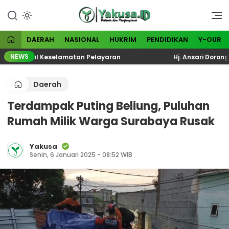
Lewati
ke
Visioner dan Menginspirasi
Yakusa
konten
DAERAH
NASIONAL
HUKRIM
PENDIDIKAN
Y-OUR
NEWS
si Total Keselamatan Pelayaran
Hj. Ansari Dorong KPM
Daerah
Terdampak Puting Beliung, Puluhan
Rumah Milik Warga Surabaya Rusak
Yakusa
Senin, 6 Januari 2025 - 08:52 WIB