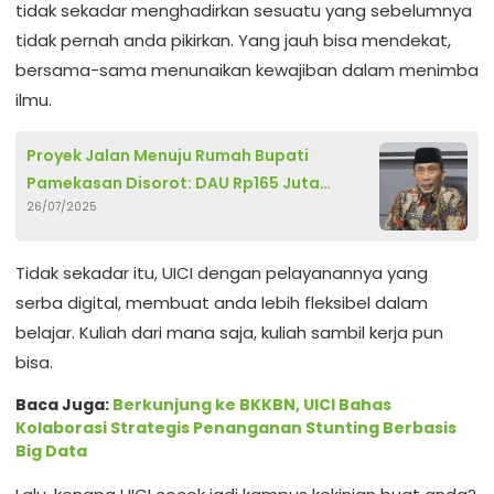
tidak sekadar menghadirkan sesuatu yang sebelumnya
tidak pernah anda pikirkan. Yang jauh bisa mendekat,
bersama-sama menunaikan kewajiban dalam menimba
ilmu.
Proyek Jalan Menuju Rumah Bupati
Pamekasan Disorot: DAU Rp165 Juta
26/07/2025
Digunakan, PUPR Sebut Kewenangan TAPD
Tidak sekadar itu, UICI dengan pelayanannya yang
serba digital, membuat anda lebih fleksibel dalam
belajar. Kuliah dari mana saja, kuliah sambil kerja pun
bisa.
Baca Juga:
Berkunjung ke BKKBN, UICI Bahas
Kolaborasi Strategis Penanganan Stunting Berbasis
Big Data