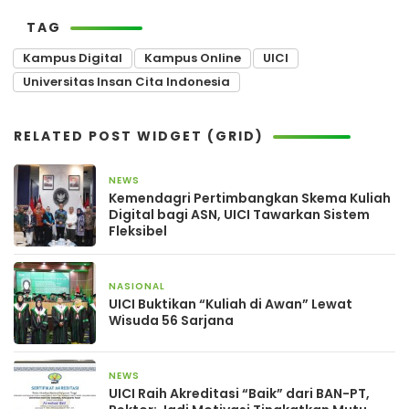
TAG
Kampus Digital
Kampus Online
UICI
Universitas Insan Cita Indonesia
RELATED POST WIDGET (GRID)
NEWS
3 bulan yang lalu
Kemendagri Pertimbangkan Skema Kuliah
Digital bagi ASN, UICI Tawarkan Sistem
Fleksibel
NASIONAL
23 April 2026
UICI Buktikan “Kuliah di Awan” Lewat
Wisuda 56 Sarjana
NEWS
15 Maret 2026
UICI Raih Akreditasi “Baik” dari BAN-PT,