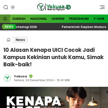
Lewati
ke
Visioner dan Menginspirasi
Yakusa
konten
DAERAH
NASIONAL
HUKRIM
PENDIDIKAN
Y-OUR
NEWS
k Ekoteologi 2026
Pemerintah Siapkan Madura Jadi Ka
News
10 Alasan Kenapa UICI Cocok Jadi
Kampus Kekinian untuk Kamu, Simak
Baik-baik!
Yakusa
Selasa, 24 Desember 2024 - 10:41 WIB