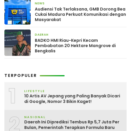
NEWS
4 hari yang lalu
Audiensi Tak Terlaksana, GMB Dorong Bea
Cukai Madura Perkuat Komunikasi dengan
Masyarakat
DAERAH
4 hari yang lalu
BADKO HMI Riau-Kepri Kecam
Pembabatan 20 Hektare Mangrove di
Bengkalis
TERPOPULER
1
LIFESTYLE
10 Artis AV Jepang yang Paling Banyak Dicari
di Google, Nomor 3 Bikin Kaget!
2
NASIONAL
Daerah Ini Diprediksi Tembus Rp 5,7 Juta Per
Bulan, Pemerintah Terapkan Formula Baru