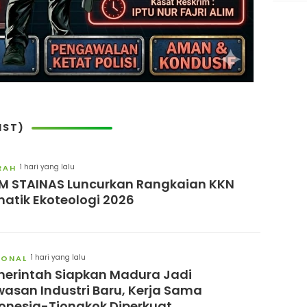
IST)
1 hari yang lalu
RAH
M STAINAS Luncurkan Rangkaian KKN
atik Ekoteologi 2026
1 hari yang lalu
IONAL
erintah Siapkan Madura Jadi
asan Industri Baru, Kerja Sama
onesia-Tiongkok Diperkuat