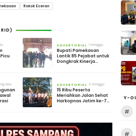
mekasan
Rokok Eceran
RID)
lu
1 minggu
ADVERTORIAL
yang lalu
m
Bupati Pamekasan
Picu
Lantik 85 Pejabat untuk
Dongkrak Kinerja
Pelayanan Publik
ng lalu
2 minggu
ADVERTORIAL
yang lalu
angunan
15 Ribu Peserta
rawal
Meriahkan Jalan Sehat
Y-O
rasi
Harkopnas Jatim ke-79
di Pamekasan
#
#