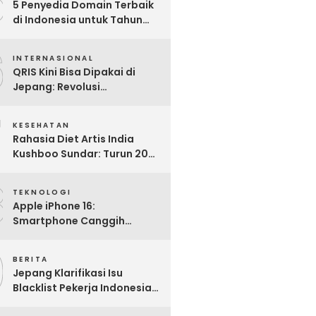
5
5 Penyedia Domain Terbaik
di Indonesia untuk Tahun
2025: Mana yang Paling
6
Worth It?
INTERNASIONAL
QRIS Kini Bisa Dipakai di
Jepang: Revolusi
Pembayaran Digital RI
7
Mendunia
KESEHATAN
Rahasia Diet Artis India
Kushboo Sundar: Turun 20
Kg dan Tampil Awet Muda di
8
Usia 50-an
TEKNOLOGI
Apple iPhone 16:
Smartphone Canggih
dengan Performa Super di
9
2024
BERITA
Jepang Klarifikasi Isu
Blacklist Pekerja Indonesia,
Apa Fakta Sebenarnya?