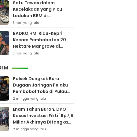
Satu Tewas dalam
Kecelakaan yang Picu
Ledakan BBM di
Pamekasan
3 hari yang lalu
BADKO HMI Riau-Kepri
Kecam Pembabatan 20
Hektare Mangrove di
Bengkalis
3 hari yang lalu
RIM
Polsek Dungkek Buru
Dugaan Jaringan Pelaku
Pembobol Toko di Pulau
Gili Iyang
2 minggu yang lalu
Enam Tahun Buron, DPO
Kasus Investasi Fiktif Rp7,8
Miliar Akhirnya Ditangkap
Polres Pamekasan
2 minggu yang lalu