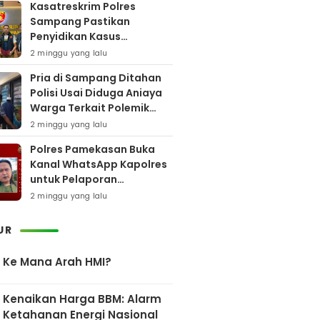
Kasatreskrim Polres
Sampang Pastikan
Penyidikan Kasus
Rudapaksa Anak Berjalan
2 minggu yang lalu
Sesuai Fakta Hukum
Pria di Sampang Ditahan
Polisi Usai Diduga Aniaya
Warga Terkait Polemik
Bansos
2 minggu yang lalu
Polres Pamekasan Buka
Kanal WhatsApp Kapolres
untuk Pelaporan
Keberadaan DPO AEF
2 minggu yang lalu
UR
Ke Mana Arah HMI?
Kenaikan Harga BBM: Alarm
Ketahanan Energi Nasional