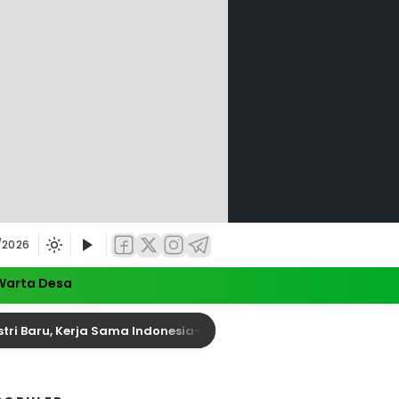
/2026
Warta Desa
 Kerja Sama Indonesia-Tiongkok Diperkuat
Anggo