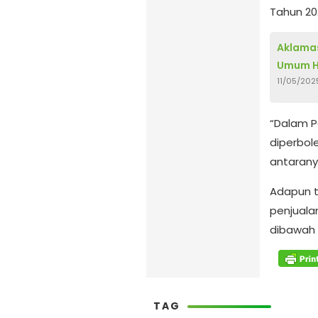
Tahun 20
Aklamas
Umum H
11/05/202
“Dalam P
diperbol
antarany
Adapun t
penjuala
dibawah 
TAG