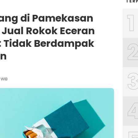
TER
1
ang di Pamekasan
 Jual Rokok Eceran
: Tidak Berdampak
an
 WIB