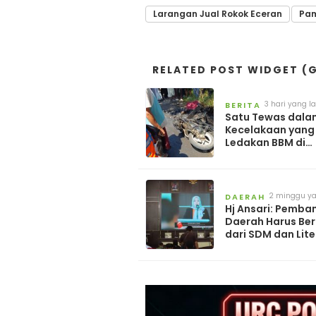
Larangan Jual Rokok Eceran
Pa
RELATED POST WIDGET (G
3 hari yang la
BERITA
Satu Tewas dala
Kecelakaan yang 
Ledakan BBM di
Pamekasan
2 minggu ya
DAERAH
Hj Ansari: Pemb
Daerah Harus Be
dari SDM dan Lite