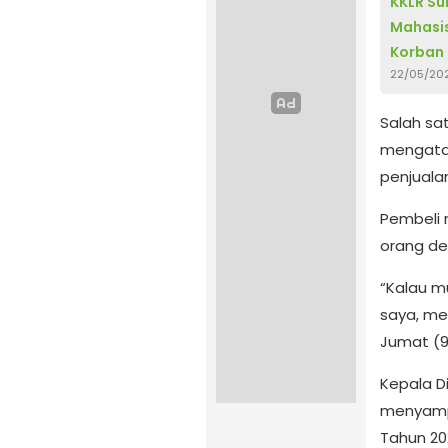
KKLR Su
Mahasis
Korban B
22/05/20
Salah sa
mengatak
penjualan
Pembeli r
orang de
“Kalau mu
saya, me
Jumat (9
Kepala D
menyamp
Tahun 20