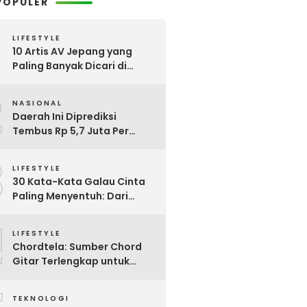
POPULER
LIFESTYLE
10 Artis AV Jepang yang
Paling Banyak Dicari di
Google, Nomor 3 Bikin
2
Kaget!
NASIONAL
Daerah Ini Diprediksi
Tembus Rp 5,7 Juta Per
Bulan, Pemerintah Terapkan
3
Formula Baru Penetapan
LIFESTYLE
Upah Minimum 2026
30 Kata-Kata Galau Cinta
Paling Menyentuh: Dari
Patah Hati hingga
4
Friendzone
LIFESTYLE
Chordtela: Sumber Chord
Gitar Terlengkap untuk
Pecinta Musik di Indonesia
TEKNOLOGI