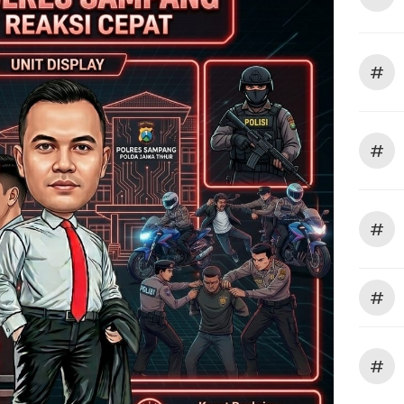
#
#
#
#
#