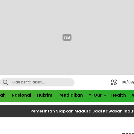
08/08
rah
Nasional
Hukrim
Pendidikan
Y-Our
Health
Pemerintah Siapkan Madura Jadi Kawasan Industri Baru,