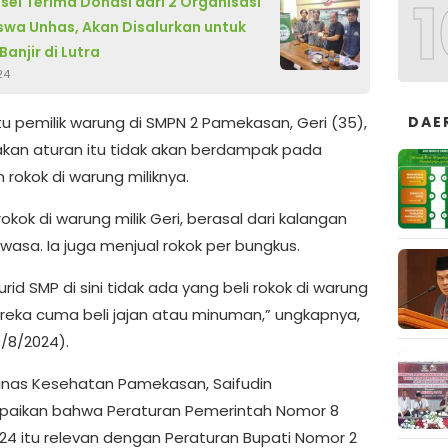
1
lsel Terima Donasi dari 2 Organisasi
wa Unhas, Akan Disalurkan untuk
anjir di Lutra
24
DAE
tu pemilik warung di SMPN 2 Pamekasan, Geri (35),
an aturan itu tidak akan berdampak pada
 rokok di warung miliknya.
okok di warung milik Geri, berasal dari kalangan
wasa. Ia juga menjual rokok per bungkus.
rid SMP di sini tidak ada yang beli rokok di warung
reka cuma beli jajan atau minuman,” ungkapnya,
/8/2024).
inas Kesehatan Pamekasan, Saifudin
aikan bahwa Peraturan Pemerintah Nomor 8
24 itu relevan dengan Peraturan Bupati Nomor 2