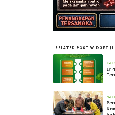
RELATED POST WIDGET (L
DAE
LPP
Tem
NAS
Pem
Kaw
Ind