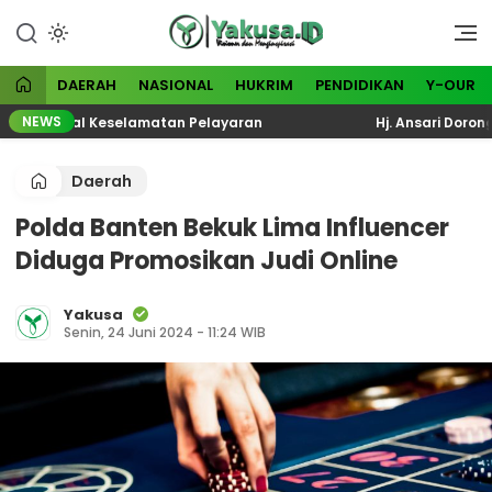
Lewati
ke
Visioner dan Menginspirasi
Yakusa
konten
DAERAH
NASIONAL
HUKRIM
PENDIDIKAN
Y-OUR
NEWS
si Total Keselamatan Pelayaran
Hj. Ansari Dorong KPM
Daerah
Polda Banten Bekuk Lima Influencer
Diduga Promosikan Judi Online
Yakusa
Senin, 24 Juni 2024 - 11:24 WIB